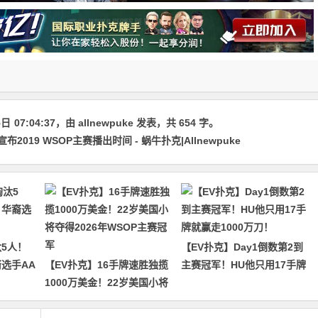
5日
07:04:37
，由
allnewpuke
发表，共 654 字。
019 WSOP主赛播出时间 - 蜗牛扑克|Allnewpuke
5人！
【EV扑克】Day1倒数第2到
裔选手AA
【EV扑克】16手牌速胜独揽
主赛冠军！HU他只用17手牌
1000万美金！22岁美国小将
就赢走1000万刀！
夺得2026年WSOP主赛冠军