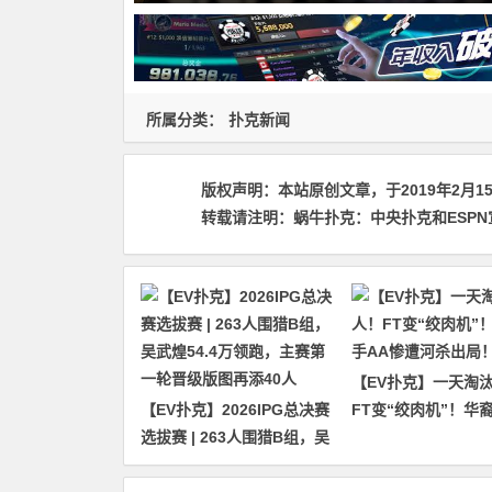
所属分类：
扑克新闻
版权声明：
本站原创文章，于2019年2月1
转载请注明：
蜗牛扑克：中央扑克和ESPN宣布2
【EV扑克】一天淘汰
【EV扑克】2026IPG总决赛
FT变“绞肉机”！华
选拔赛 | 263人围猎B组，吴
惨遭河杀出局！
武煌54.4万领跑，主赛第一