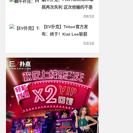
挑再次失利 这次他输的不是
毒王….
09/10
【EV扑克】Triton官方发
布：终于！Kiat Lee斩获
Triton首冠，为赛事画上完
03/18
美句号