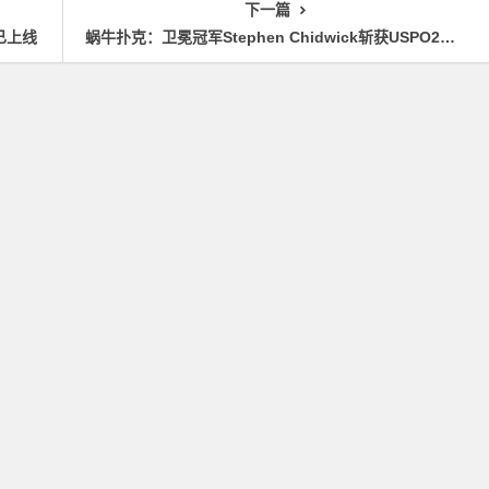
下一篇
 已上线
蜗牛扑克：卫冕冠军Stephen Chidwick斩获USPO2首场胜利，获得奖金$216,000