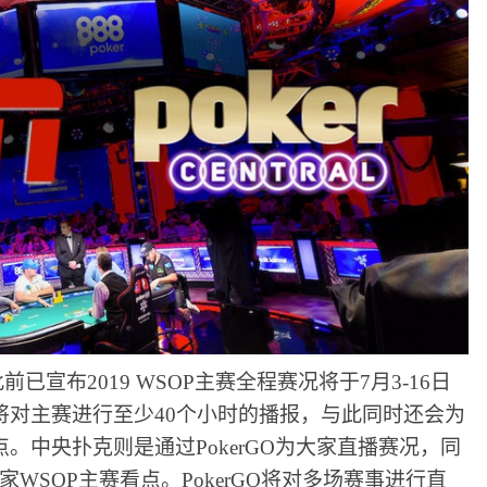
此前已宣布2019 WSOP主赛全程赛况将于
7月3-16日
N将对主赛进行至少
40个小时的播报
，与此同时还会为
点
。中央扑克则是通过
PokerGO为大家直播赛况，同
WSOP主赛看点。PokerGO将对多场赛事进行直