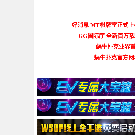
好消息 MT棋牌室正式上
GG国际厅 全新百万靓
蜗牛扑克业界首
蜗牛扑克官方网址：ht