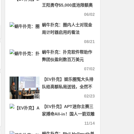
王阳勇夺$5,000底池限额奥
马哈冠军，拿下首条金手链
06/02
蜗牛扑克：圈内人士对现金
局计时器启用的看法
08/21
蜗牛扑克：扑克软件帮助作
弊团伙盈利数百万美元
07/02
【EV扑克】娱乐圈冤大头排
队给高额私局送钱，全然不
知是骗局
02/23
【EV扑克】APT迷你主赛三
家搏命All-in！国人一箭双雕
夺冠，豪揽丰厚奖励
11/14
蜗牛扑克：Phil Hellmuth单