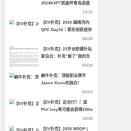
2024KXPT凯旋杯青岛选拔
赛详细赛程赛制发布
12/15
【EV扑克】2026 越南河内
QPC Day10｜郭东剑获迷你
主赛亚军，魏国梁、刘宇
06/28
函、郑晓生晋级Quads锦标
【EV扑克】23岁全职德扑玩
赛Day 2
家自白：扑克“毁了”我的生
活……
04/18
蜗牛扑克：顶级职业牌手
Jason Koon的独白！
02/24
【EV扑克】这也行？！逗
Phil Ivey笑可能会获得100w
美元收益
10/28
【EV扑克】2026 WSOP |