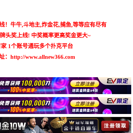
线！牛牛,斗地主,炸金花,捕鱼,等等应有尽有
牌头奖上线! 中奖概率更高奖金更大~
家 1个账号通玩多个扑克平台
tp://www.allnew366.com