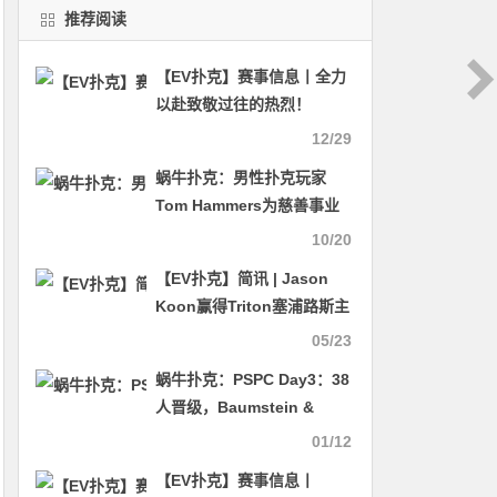
推荐阅读
【EV扑克】赛事信息丨全力
以赴致敬过往的热烈！
2024CQPT城市选拔赛【成
12/29
都站】已定档于4月06日-4月
蜗牛扑克：男性扑克玩家
12日！
Tom Hammers为慈善事业
参加WSOP女士赛
10/20
【EV扑克】简讯 | Jason
Koon赢得Triton塞浦路斯主
赛事，获得240万美元奖金
05/23
蜗牛扑克：PSPC Day3：38
人晋级，Baumstein &
Liperis领跑全场
01/12
【EV扑克】赛事信息丨