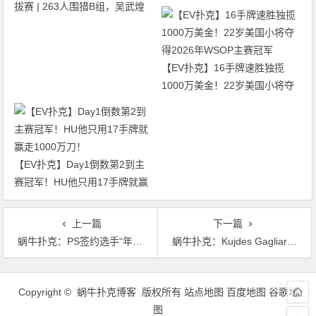
拔赛 | 263人围猎B组，吴武煌
出局！
54.4万领跑，主赛第一轮晋级版
图再添40人
【EV扑克】16手牌速胜独揽
1000万美金！22岁美国小将夺
得2026年WSOP主赛冠军
【EV扑克】Day1倒数第2到主
赛冠军！HU他只用17手牌就赢
走1000万刀！
上一篇
下一篇
蜗牛扑克：PS签约选手“年初综合症”：Jaime Staples宣布离开PS
蜗牛扑克：Kujdes Gagliardi赢得慈善赛冠军
文
章
Copyright © 蜗牛扑克博客 版权所有
站点地图
百度地图
谷歌地
导
图