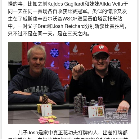
怪的事，比如之前Kujdes Gagliardi和妹妹Alida Veliu于
同一天在同一赛场各自收获比赛冠军。类似的情形又发
生在了威斯康辛密尔沃基WSOP巡回赛伯塔瓦托米站
中，一对父子Brett和Josh Reichard分别斩获比赛胜利，
只不过不是在同一天，是在三天之内。
儿子Josh是家中真正花功夫打牌的人，出差打牌都