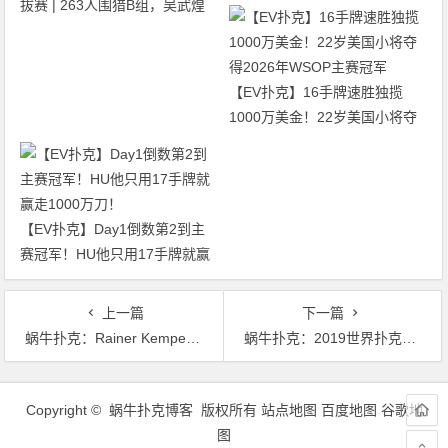
拔赛 | 263人围猎B组，吴武煌
出局！
54.4万领跑，主赛第一轮晋级版
图再添40人
【EV扑克】16手牌速胜独揽
1000万美金！22岁美国小将夺
得2026年WSOP主赛冠军
【EV扑克】Day1倒数第2到主
赛冠军！HU他只用17手牌就赢
走1000万刀！
上一篇
下一篇
蜗牛扑克：Rainer Kempe问鼎年度玩家排行榜
蜗牛扑克：2019世界扑克锦标赛欧洲站将继续在捷克举办
文
章
Copyright © 蜗牛扑克博客 版权所有
站点地图
百度地图
谷歌地
导
图