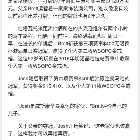
是家常便饭，在打牌的7年时间中累积奖金超过120万美
元。父亲Brett运营着一家家饰装潢公司，难以像没有公
司前那样出差打牌，但他的牌龄也有6年之久。
伯塔瓦托米距离他俩所在的杰克逊维尔有两个小时
的驾车路程，他俩一同前往，最终满载而归。周日一
早，在漫长的单挑后，Brett斩获第三项赛事$400无限德
扑漩涡单日赛冠军，赢得了个人第二枚WSOPC金戒
指。这位52岁的玩家在2016年切诺基哈拉站赛事中收获
个人第一枚WSOPC金戒指。
Josh随后取得了第六项赛事$400底池限注奥马哈的
冠军，获得奖金$15,410，以及个人第11枚WSOPC金戒
指。
“Josh是威斯康辛最幸运的家伙，”Brett评价自己的
儿子。
关于父亲的夺冠，Josh开玩笑说：“这老家伙也该赢
了，这样我才可以再接再厉。”