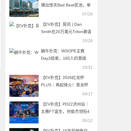
爆出惊天Bad Beat奖池，单
局狂分28.7万美元
07/28
【EV扑克】简讯 | Dan
Smith在20万美元Triton邀请
赛夺冠，Elton Tsang获第三
10/28
名
蜗牛扑克：WSOPE主赛
Day2结束，165人的晋级
10/31
【EV扑克】2026红龙杯
PLUS｜再起烽火！青龙杯
PLUS首轮A/B组偃旗息鼓，
04/17
张骁/Liu Weihong分别登顶
【EV扑克】PD22济州站｜
CL携手44人晋级
主赛FT诞生，何俊杰领衔4
名中国选手决战决赛圈；
05/12
QQPK战队“暖暖”从短码逆袭
【EV扑克】15年前他账户