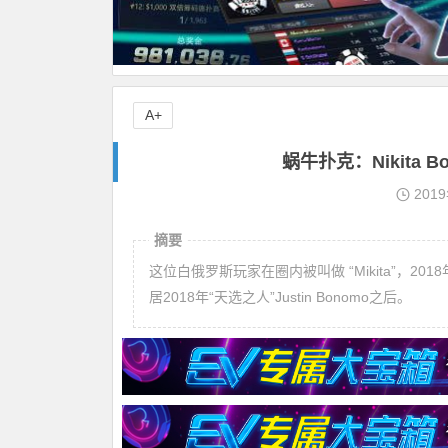
A+
蜗牛扑克：Nikita Bo
201
摘要
这位白俄罗斯玩家在圈内被叫做 “Mikita”，20
居2018年“天选之人”Justin Bonomo之后。