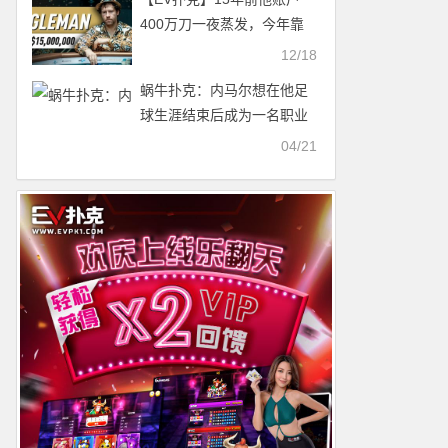
到QQPK大师赛季军，J
400万刀一夜蒸发，今年靠
High抓诈成经典！
单挑狂揽1个亿
12/18
蜗牛扑克：内马尔想在他足
球生涯结束后成为一名职业
扑克选手
04/21