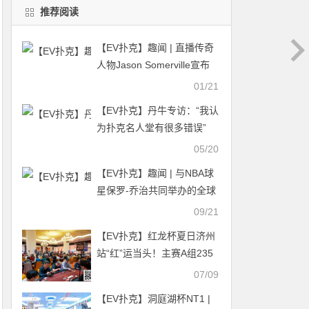
推荐阅读
【EV扑克】趣闻 | 直播传奇
人物Jason Somerville宣布
重返扑克界
01/21
【EV扑克】丹牛专访：​“我认
为扑克名人堂有很多错误”
05/20
【EV扑克】趣闻 | 与NBA球
星保罗-乔治共同举办的全球
扑克名人挑战赛今日拉开帷
09/21
幕
【EV扑克】红龙杯夏日济州
站“红”运当头！主赛A组235
人次参赛61人晋级！澳大利
07/09
亚选手成CL！曹庭嘉超短码
【EV扑克】洞庭湖杯NT1 |
逆袭登顶尊龙豪客赛王座！