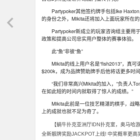
Partypoker其他签约牌手包括Ike Haxton, 
的身份之外，Mikita还将加入上面玩家所在的Pa
Partypoker新成立的玩家咨询组
政策和提高公司忠实用户整体的赛事体验。
此“鱼”非彼“鱼”
Mikita的线上用户名是“fish2013
$200k，成为品牌赞助牌手后他将话更多时
“我们非常高兴Mikita的加入，”负责人To
在如此短的时间内就取得了惊人的成绩。”
Mikita此前是一位技艺精湛的棋手，
上的成就也就不足为奇了。
【蜗牛扑克亚洲厅IDN扑克室，奥马哈
全新靓牌奖励JACKPOT上线! 中奖概率更高