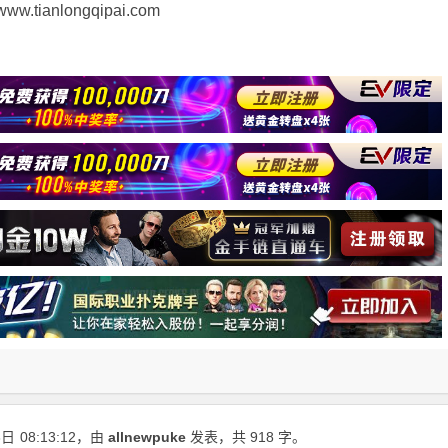
ianlongqipai.com
3日
08:13:12
，由
allnewpuke
发表，共 918 字。