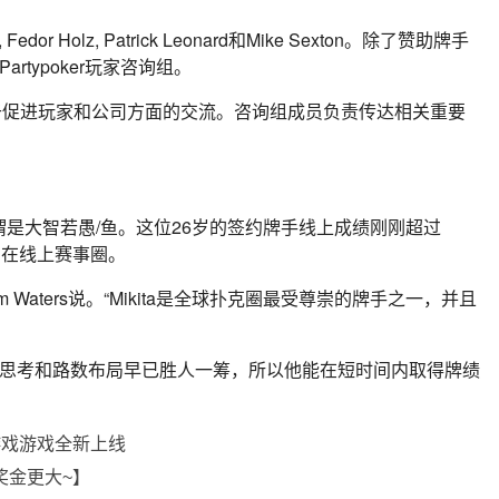
Fedor Holz, Patrick Leonard和Mike Sexton。除了赞助牌手
rtypoker玩家咨询组。
主要用于促进玩家和公司方面的交流。咨询组成员负责传达相关重要
”，真可谓是大智若愚/鱼。这位26岁的签约牌手线上成绩刚刚超过
间在线上赛事圈。
m Waters说。“Mikita是全球扑克圈最受尊崇的牌手之一，并且
战略思考和路数布局早已胜人一筹，所以他能在短时间内取得牌绩
游戏游戏全新上线
奖金更大~】