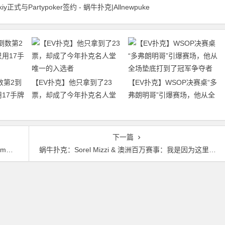
kiy正式与Partypoker签约 - 蜗牛扑克|Allnewpuke
数第2到
【EV扑克】他只拿到了23
【EV扑克】WSOP决赛桌“多
17手牌
票，却成了今年扑克名人堂
弗朗明哥”引爆赛场，他从全
唯一的入选者
场垫底打到了冠军争夺者
下一篇
夺冠
蜗牛扑克：Sorel Mizzi & 澳洲百万赛事：我是因为这里的早餐才来打牌的