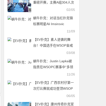
重磅开赛，主赛A组304人次
热度全面点燃
02/05
蜗牛扑克：对话当红扑克锦
标赛明星Ali Imsirovic
11/09
【EV扑克】素人逆袭的舞
台！中国选手在WSOP金戒
指赛斩获最高神秘赏金14W
03/08
刀
蜗牛扑克：Justin Lapka被
指责在WSOPC赛事中“多领
了筹码”
11/26
【EV扑克】广西农村仔第一
次打比赛就成功登顶WSOP
冠军
06/05
【EV扑克】康州传奇扑克室