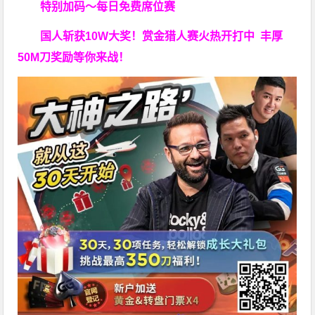
特别加码～每日免费席位赛
国人斩获
10W
大奖！
赏金猎人赛火热开打中 丰厚
50M刀奖励等你来战！