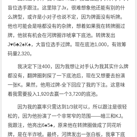
盲位选手跟注。这里除了Jx，很难想象他还能有别的什
么牌型，或许是小对子也说不定，因为牌面没有听牌。
他也可能会是啥都没有的杂牌，想着如果我在转牌圈过
牌，他就有机会在河牌圈诈唬拿下底池。转牌发出
J♥6♣2♠K♠，大盲位选手过牌。现在底池1,000，有效筹
码量2,320。
我决定下注400，因为我想让对手认为我其实什么牌
都没有，翻牌圈刺探了一下底池后，现在又想要去扮演
一张K。果然，他用过牌-全下回应了我的下注。这意味
着我需要投入1,920去赢一个3,720的底池。
因为我的赢率只需达到1/3就可以，所以跟注是很轻
松的，因为他扮演了一个非常窄的范围——暗三和KJ。
我跟注，他亮出6♠5♠，原来他在转牌圈做成了同花听
牌，是在半诈唬。最终，河牌发出一张白板，我拿下底