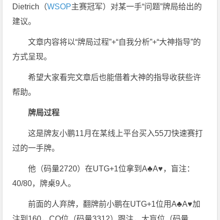
Dietrich（
WSOP
主赛冠军）对某一手“问题”牌局给出的
建议。
文章内容将以“牌局过程”+“自我分析”+“大神指导”的
方式呈现。
希望大家看完文章后也能借着大神的指导收获些许
帮助。
牌局过程
这是牌友小鹏11月在某线上平台买入55刀快速赛打
过的一手牌。
他（码量2720）在UTG+1位拿到A♣A♥，盲注：
40/80，牌桌9人。
前面的人弃牌，翻牌前小鹏在UTG+1位用A♣A♥加
注到160，CO位（码量3312）跟注，大盲位（码量