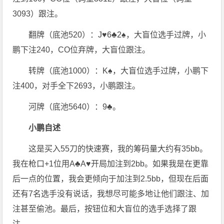
3093）跟注。
翻牌（底池520）：J♥6♣2♠，大盲位选手过牌，小
鹏下注240，CO位弃牌，大盲位跟注。
转牌（底池1000）：K♠，大盲位选手过牌，小鹏下
注400，对手全下2693，小鹏跟注。
河牌（底池5640）：9♣。
小鹏自述
这是买入55刀的快速赛，我的筹码量大约有35bb。
我在枪口+1位用A♣A♥开局加注到2bb。如果我是在更靠
后一点的位置，我会更倾向于加注到2.5bb，但现在后面
还有7名选手没有说话，我想尽可能多地让他们跟注、加
注甚至偷池。最后，按钮位和大盲位的选手选择了跟
注。