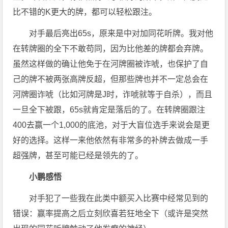
比不错的K更大的牌，都可以轻松跟注。
对手最后亮出65s，原来是中对加同花听牌。我对他
在转牌圈的全下不敢苟同，因为比他差的牌都会弃牌。
虽然这样做的确让他免于在河牌圈被诈唬，也保护了自
己的牌不被两张高牌反超，但那些牌也并不一定总会在
河牌圈诈唬（比如河牌是J时，诈唬就等于自杀），而且
一旦全下被跟，65s就肯定是落后的了。在转牌圈跟注
400去赢一个1,000的底池，对于大盲位选手来说会是更
好的选择。这样一来他依然有非常多的补牌去做成一手
超强牌，甚至可能已经是领先的了。
小鹏感悟
对手犯了一些我在此类中额买入比赛中经常见到的
错误：赢率提高之后立刻欣喜若狂地全下（或许是突然