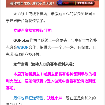
无论线上或线下赛场，最激励人心的就是见证国人
于世界舞台斩获佳绩了。
立即百度搜索领取门票！
GGPoker
作为全球线上平台龙头，与享誉世界的扑
克盛会
WSOP
合作，提供选手一个最干净、有保障，且
充满乐趣的竞技环境。
龙华富贵 激动人心的赛事福利来袭：
本周开始新朋友＋老朋友都将有各种领到手软的福
利大放送，要如何获得!?登入游戏中查看有没有收到惊
喜啦。
丹牛也疯狂逆转胜
，
决胜小妹
，现在正是你加入的