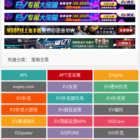
所属分类：
策略文章
APL
APT亚巡赛
EVgirls
evpks.com
EV女孩
EV德州扑克
EV扑克
EV扑克娱乐场
EV扑克室
EV扑克小游戏
EV疯狂送票
EV福利
EV邀请有礼
EV顶级反馈60%
GGCare
GGpoker
GGPUKE
GG扑克