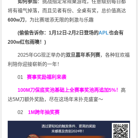
如何参加
：挑战指定常规桌游戏，任意级别每日都
将有福气掉落，而且见者有份、全桌有奖，总价值高达
600w刀
，为比赛增添无限的刺激与乐趣
(偷偷告诉你：1月12日-2月2日登场的
APL
也会有
200w红包雨噢！)
2025年GG现正举办的
双旦嘉年系列赛
，各种狂欢福
利陪你迎接崭新的一年！
01
赛事奖励福利来袭
100M刀
保底奖池基础上全赛事奖池再
追加5%
！
高
达5M刀额外奖励，尽在这场年末扑克盛宴～
02
1M跨年抽奖赛