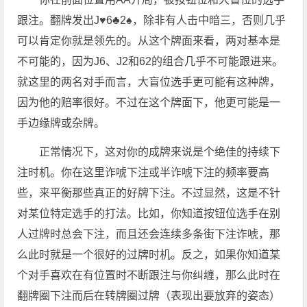
跟注。翻牌发出J♥6♣2♠，除非有人击中暗三，否则几乎
可以肯定你就是领先的。从这个牌面来看，两对基本是
不可能的，因为J6、J2和62的组合几乎不可能跟进来。
就这里的两名对手而言，大盲位选手更可能有这种牌，
因为他的赔率很好。不过在这个牌面下，他更可能是一
手边缘牌或杂牌。
正常情况下，这对你的成牌来说是个绝佳的持续下
注时机。你在这里诈唬下注或半诈唬下注的频率要高
些，来平衡那些真正的好牌下注。不过显然，这是不针
对某位特定选手的打法。比如，你知道按钮位选手在别
人过牌时总会下注，而且还会连续多条街下注诈唬，那
么此时就是一个很好的过牌时机。反之，如果你知道某
个对手喜欢在有位置时不断跟注与你纠缠，那么此时在
翻牌圈下注而后在转牌圈过牌（表现出要放弃的姿态）