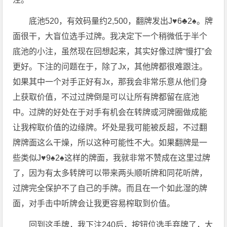
底池520，有效码量约2,500，翻牌发出J♥6♣2♠。牌
面很干，大盲位选手过牌。我决定下一个稍微低于半个
底池的小注，虽然现在回想起来，其实好像过牌“慢打”会
更好。下注的问题在于，除了Jx，其他牌都很难跟注。
如果其中一个对手正好有Jx，那我会非常乐意从他们身
上获取价值，不过过牌倒是可以让所有牌都留在底池
中。过牌的好处在于对手有机会在转牌或河牌圈做成能
让我榨取价值的边缘牌。坏处是我可能被反超，不过翻
牌牌面这么干燥，所以这种可能性不大。如果翻牌是一
些类似J♥9♠2♠这样的牌面，我就非常不赞成在这里过牌
了，因为有太多转牌可以带来两头顺听牌和同花听牌，
过牌完全保护不了自己的手牌。而且在一个如此湿的牌
面，对手击中听牌会让我更容易榨取到价值。
回到这手牌，我下注240后，按钮位选手弃牌了，大