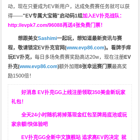
动，现在只要成为EV新用户，达成免费赛任务就可以获
得——
"EV专属大宝箱"启动码1组
加入EV扑克战队：
http://evpk7.com/96088
再送4张免费门票！
想跟美女
Sashimi
一起玩，
想知道最新资讯与赛
程，
敬请锁定EV扑克官网(
www.evp86.com
)。
看牌手痒
玩EV扑克，
每日多场免费赛奖励高达20w，现在注册
EV
扑克(
www.evp86.com
)
额外加赠
8张幸运赛门票
最高奖
励1500倍！
好消息 EV扑克GG上线注册领取350美金新玩家
礼包！
全天24小时随机将掉落现金红包至牌局底池或玩
家余额!快体验吧
EV扑克GG
全新中文旗舰站
追求高EV
的决定
就