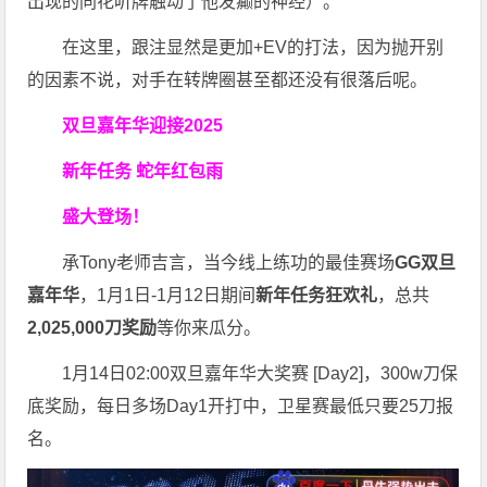
出现的同花听牌触动了他发癫的神经）。
在这里，跟注显然是更加+EV的打法，因为抛开别
的因素不说，对手在转牌圈甚至都还没有很落后呢。
双旦嘉年华迎接2025
新年任务 蛇年红包雨
盛大登场！
承Tony老师吉言，当今线上练功的最佳赛场
GG双旦
嘉年华
，1月1日-1月12日期间
新年任务狂欢礼
，总共
2,025,000刀奖励
等你来瓜分。
1月14日02:00双旦嘉年华大奖赛 [Day2]，300w刀保
底奖励，每日多场Day1开打中，卫星赛最低只要25刀报
名。