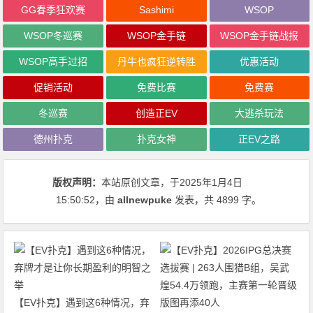
GG春季狂欢赛
Sashimi
WSOP
WSOP冬巡赛
WSOP金手链
WSOP金手链战报
WSOP高手过招
丹牛也疯狂逆转胜
优惠活动
促销活动
免费比赛
免费赛
冬巡赛
创造正EV
大逃杀玩法
德州扑克
扑克女神
正EV之路
版权声明：
本站原创文章，于2025年1月4日
15:50:52
，由
allnewpuke
发表，共 4899 字。
【EV扑克】遇到这6种情况，弃