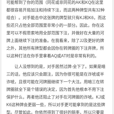
可能帮到了你的范围（同花或非同花的AK和KQ在这里
都很容易开局加注和持续下注，而这两种牌型共有32种
组合）。对手能击中这张牌的牌型就只有KJ和K6，而这
些还只占他全部范围里非常小的一部分。因此，你在这
里可以不假思索地用全部范围下注，并做好在大量的河
牌上面继续下注的准备。在我看来，除了JJ及更好的牌
之外，其他所有牌型都会因你在转牌圈的下注弃牌，所
以这种打法在你手里拿着AQ或AT时是非常有利的。
让人没想到的是，对手居然过牌-全下了。如果是暗
三的话，他应该只会跟注，因为你很可能是在诈唬或半
诈唬，且很可能在河牌圈继续下一个大注。用暗三在转
牌圈就全下是个错误的决定，因为首先他根本不用下注
保护什么，再者他还阻止了对手在河牌圈的诈唬。KJ或
K6这种牌会更弱一些，所以对手更可能拿到的是这些牌
型。尽管如此，你依然得到了很好的赔率，所以只要是