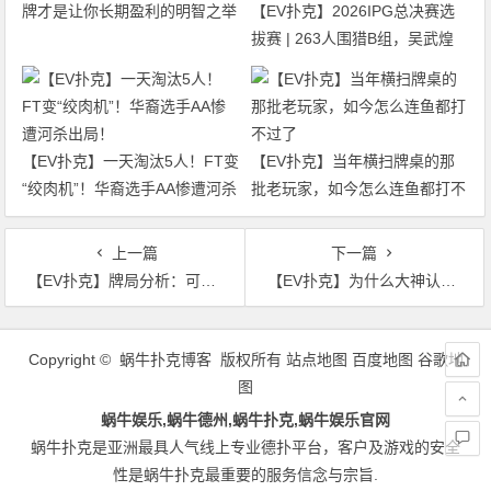
牌才是让你长期盈利的明智之举
【EV扑克】2026IPG总决赛选
拔赛 | 263人围猎B组，吴武煌
54.4万领跑，主赛第一轮晋级版
图再添40人
【EV扑克】一天淘汰5人！FT变
【EV扑克】当年横扫牌桌的那
“绞肉机”！华裔选手AA惨遭河杀
批老玩家，如今怎么连鱼都打不
出局！
过了
上一篇
下一篇
【EV扑克】牌局分析：可惜可惜，你能再憋一憋就好了
【EV扑克】为什么大神认为翻前一定要在庄位用Q7o加注？
文
章
Copyright © 蜗牛扑克博客 版权所有
站点地图
百度地图
谷歌地
导
图
航
蜗牛娱乐,蜗牛德州,蜗牛扑克,蜗牛娱乐官网
蜗牛扑克是亚洲最具人气线上专业德扑平台，客户及游戏的安全
性是蜗牛扑克最重要的服务信念与宗旨.