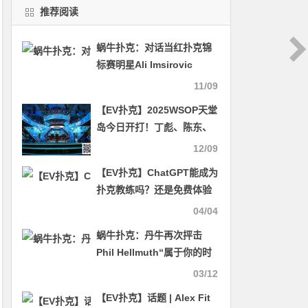
推荐阅读
蜗牛扑克：对话当红扑克锦
标赛明星Ali Imsirovic
11/09
【EV扑克】2025WSOP天堂
岛今日开打！丁彪、陈东、
周懿楠成功晋级首日两场金
12/09
手链赛奖励圈！
【EV扑克】ChatGPT能成为
扑克教练吗？还是免费体验
场最实在！
04/04
蜗牛扑克：丹牛再次抨击
Phil Hellmuth“属于你的时
代已经过去” 单挑赛第二回
03/12
合Holz再获$14,651
【EV扑克】话题 | Alex Fit​​