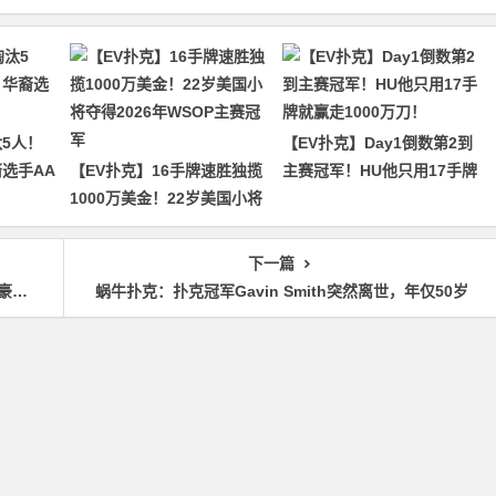
5人！
【EV扑克】Day1倒数第2到
裔选手AA
【EV扑克】16手牌速胜独揽
主赛冠军！HU他只用17手牌
1000万美金！22岁美国小将
就赢走1000万刀！
夺得2026年WSOP主赛冠军
下一篇
啦！
蜗牛扑克：扑克冠军Gavin Smith突然离世，年仅50岁