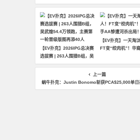
【EV扑克】一天淘汰
【EV扑克】2026IPG总决赛
FT变“绞肉机”！华
选拔赛 | 263人围猎B组，吴
惨遭河杀出局！
武煌54.4万领跑，主赛第一
轮晋级版图再添40人
上一篇
蜗牛扑克：Justin Bonomo斩获PCA$25,000单日豪客赛II冠军，大神活过来