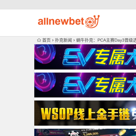
首页
扑克新闻
蜗牛扑克：PCA主赛Day3晋级选