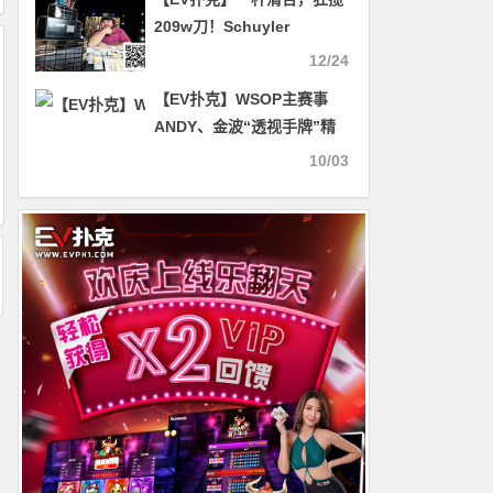
209w刀！Schuyler
Thornton制霸WPT决赛桌
12/24
连斩五将夺冠
【EV扑克】WSOP主赛事
ANDY、金波“透视手牌”精
彩直播！爽夺iPhone15 Pro
10/03
Max乐国庆