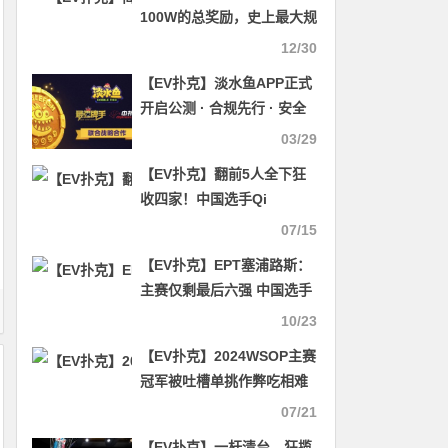
100W的总奖励，史上最大规
模的免费赛居然来了！
12/30
【EV扑克】淡水鱼APP正式
开启公测 · 合规先行 · 安全
护航 · 打造可信竞技平台
03/29
【EV扑克】翻前5人全下狂
收四家！中国选手Qi
Xiaokun斩获34,000刀全场
07/15
最高神秘赏金！
【EV扑克】EPT塞浦路斯：
主赛仅剩最后六强 中国选手
Shankui Li排名第三强势挺
10/23
进$10,300豪客赛Day3
【EV扑克】2024WSOP主赛
冠军被吐槽单挑作弊吃相难
看，你们觉得呢？
07/21
【EV扑克】一杆清台，狂揽