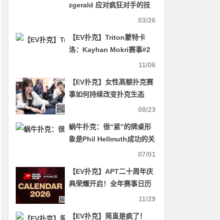
zgerald 应对疯狂对手的技
巧
03/26
【EV扑克】Triton蒙特卡
洛：Kayhan Mokri赛事#2
夺冠 周全获第9名 Danny
11/06
Tang荣膺Ivan Leow年度最
【EV扑克】女性高额扑克赛
佳牌手
事如何持续改变扑克生态
08/23
蜗牛扑克：很“紧”的牌桌形
象是Phil Hellmuth成功的关
键
07/01
【EV扑克】APT二十周年庆
典荣耀开启！全年赛事日历
官宣定档！
11/29
【EV扑克】简直是疯了！