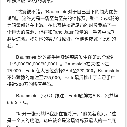
唯独突破400万的玩家。
“感觉很不错，”Baumstein对于自己当下的领先优势
说到。“这绝对是一场至善至美的锦标赛。整个Day3我的
筹码量都处在上游。在比赛快接近尾声的时候我输了一
个巨大的底池，但在和Farid Jattin较量的一手牌中成功
翻身逆袭。我对他的实力很惊讶，但他也成就了此刻的
我。”
Baumstein说的那手翻身逆袭牌发生在第23个级别
（15,000/30,000/30,000）。Baumstein在关位下注
75,000，Farid在大盲位选择3Bet至320,000。Baumstein
不带犹豫的加注至775,000，Farid最后推出了自己手中
接近200万的所有筹码。
Baumstein（Q-Q）跟注，Farid底牌为A-K，公共牌
5-5-3-7-Q。
“每开一张公共牌我都在冒冷汗，"他笑着说到。"这
是一个大的底池，这应该会是这场锦标赛最大的一个底