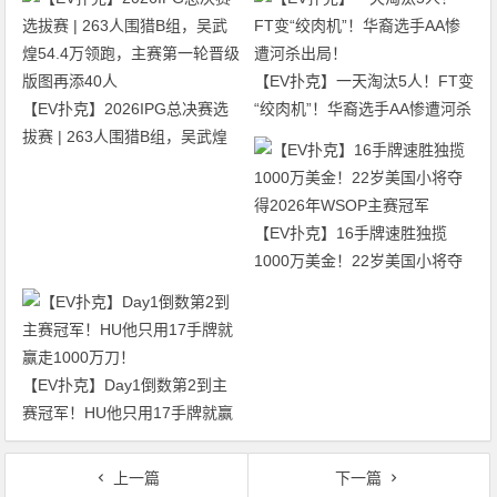
【EV扑克】一天淘汰5人！FT变
【EV扑克】2026IPG总决赛选
“绞肉机”！华裔选手AA惨遭河杀
拔赛 | 263人围猎B组，吴武煌
出局！
54.4万领跑，主赛第一轮晋级版
图再添40人
【EV扑克】16手牌速胜独揽
1000万美金！22岁美国小将夺
得2026年WSOP主赛冠军
【EV扑克】Day1倒数第2到主
赛冠军！HU他只用17手牌就赢
走1000万刀！
上一篇
下一篇