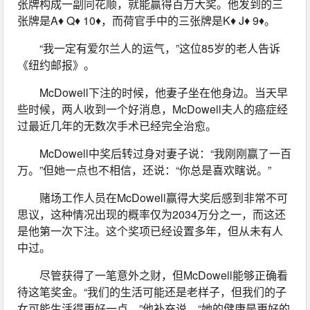
张牌构成一副同花顺，就能赢得百万大奖。他发到的三
张牌是A♦ Q♦ 10♦，而荷官手中的三张牌是K♦ J♦ 9♦。
“我一定有爱尔兰人的运气，”这位85岁的老人告诉
《纽约邮报》。
McDowell下注的时候，他妻子坐在他身边。当天早
些时候，两人收到一个好消息，McDowell夫人的癌症经
过最近几年的无数次手术已经完全治愈。
McDowell中奖后转过身对妻子说：“我刚刚赢了一百
万。”但她一点也不相信，还说：“你总是喜欢瞎说。”
赌场工作人员在McDowell赢得大奖后感到非常不可
思议，这种情况出现的概率仅为2034万分之一，而这还
是他第一次下注。这个奖项已经设置多年，但从未有人
中过。
尽管获得了一笔意外之财，但McDowell能够正确看
待这笔奖金。“我们的生活可能还是老样子，但我们的子
女可能生活得更好一点，”他补充说。“她的健康是更好的