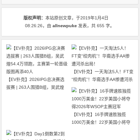
版权声明：
本站原创文章，于2019年1月4日
08:26:26
，由
allnewpuke
发表，共 655 字。
【EV扑克】一天淘汰5人！FT变
【EV扑克】2026IPG总决赛选
“绞肉机”！华裔选手AA惨遭河杀
拔赛 | 263人围猎B组，吴武煌
出局！
54.4万领跑，主赛第一轮晋级版
图再添40人
【EV扑克】16手牌速胜独揽
1000万美金！22岁美国小将夺
得2026年WSOP主赛冠军