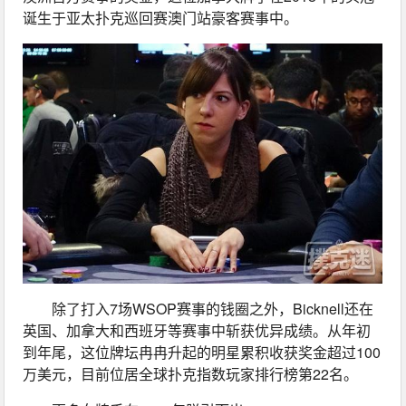
诞生于亚太扑克巡回赛澳门站豪客赛事中。
除了打入7场WSOP赛事的钱圈之外，Bicknell还在
英国、加拿大和西班牙等赛事中斩获优异成绩。从年初
到年尾，这位牌坛冉冉升起的明星累积收获奖金超过100
万美元，目前位居全球扑克指数玩家排行榜第22名。