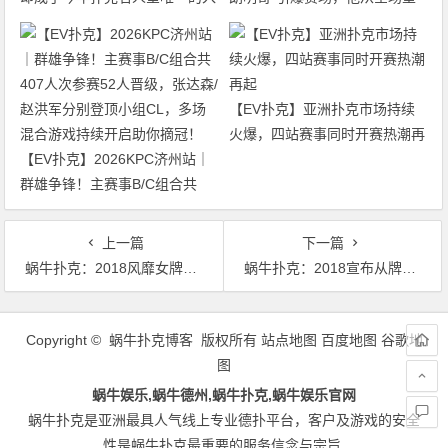
选者
底打到了冠军争夺者
【EV扑克】亚洲扑克市场持续
火爆，四站赛事同时开赛热潮再
【EV扑克】2026KPC济州站｜
起
群雄争锋！主赛事B/C组合共
407人次参赛52人晋级，张达森/
赵洪军分别登顶小组CL，多场
上一篇
下一篇
混合游戏持续开启助你摘冠！
蜗牛扑克：2018风靡女牌手Kristen Bicknell, Liv Boeree
蜗牛扑克：2018宣布从牌坛退役的五大牌手
文
章
Copyright © 蜗牛扑克博客 版权所有
站点地图
百度地图
谷歌地
导
图
航
蜗牛娱乐,蜗牛德州,蜗牛扑克,蜗牛娱乐官网
蜗牛扑克是亚洲最具人气线上专业德扑平台，客户及游戏的安全
性是蜗牛扑克最重要的服务信念与宗旨.