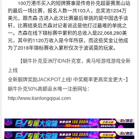
100万港币买入的短牌赛事是传奇扑克超豪赛黑山站
的最后一场比赛，报名人数一共103人，总奖池1234万
美元，跟杰森·古进入此次比赛最后单挑的是中国选手谈
轩，比赛结束后杰森对记者说这是他打过最难的单挑之
一。杰森在线下锦标赛中累积的总收入是22,068,280美
元，其中的1120万收入是今年所获，而这些奖金让他成
为了2018年锦标赛收入累积仅次于波诺莫的玩家。
【蜗牛扑克亚洲厅IDN扑克室，奥马哈游戏游戏全新
上线
全新靓牌奖励JACKPOT上线! 中奖概率更高奖金更大~】
蜗牛扑克50%高额返水唯一注册网址：
http://www.tianlongqipai.com