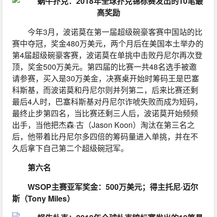
今年3月，波诺莫在第一届超级碗豪客赛中国站的比
赛中夺冠，奖金480万美元，两个月后在美国本土举办的
第4届超级碗豪客赛，波诺莫在单挑中击败丹尼尔再次登
顶，奖金500万美元。第四届的比赛一共48名选手被邀
请参赛，买入是30万美金，决赛桌开始时筹码王是巴塞
科斯基，而波诺莫和丹尼尔则并列第二，后来比赛还剩
最后4人时，巴塞科斯基对丹尼尔诈唬失败而成为短码，
最终止步第四名，当比赛还剩三人后，波诺莫开始频频
出手，当他把杰森·古（Jason Koon）淘汰在第三名之
后，他带着比丹尼尔多四倍的筹码量进入单挑，并在不
久后拿下自己第二个超级碗冠军。
第六名
WSOP主赛亚军奖金：500万美元；得主托尼·迈尔
斯（Tony Miles）