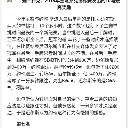
今年主赛与约翰·辛进入最后单挑的是托尼·迈尔斯，
两人的单挑打了10个多小时，这个数字也创下了主赛单
挑时间最长的一个新纪录，当单挑进入最后一手牌时，
亚军迈尔斯全下后，冠军约翰·辛花了一些时间才选择跟
注，在比赛结束后迈尔斯立即在社交媒体发文表达了对
冠军在最后一手牌思考时间过长的不满。在最后一手牌
中，翻牌前约翰在SB/BTN位加注到900万，迈尔斯反加
到3400万，约翰跟注。翻牌K❤K♦5❤，迈尔斯下注3200
万，约翰跟注。转牌8♦，迈尔斯全下1亿1400万，约翰
考虑了一分多钟跟注，亮出K♣J♣，迈尔斯拿的是Q♣8
❤，河牌4♠。
迈尔斯认为转牌面对自己的全下，拿着三条的约翰
应该是秒速跟注才对，但他竟然花了一分多钟才决定跟
注，于是迈尔斯认为约翰这种行为有慢摊的嫌疑。
第七名