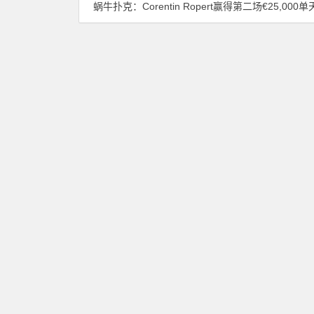
蜗牛扑克：Corentin Ropert赢得第二场€25,000单天豪客