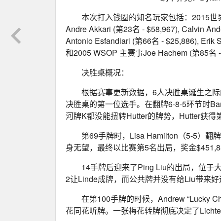
本次打入钱圈的知名玩家包括：2015世界扑克锦标
Andre Akkari (第23名 - $58,967), Calvin And
Antonio Esfandiari (第66名 - $25,886), Erik
和2005 WSOP 主赛事Joe Hachem (第85名 - 
决胜桌概况：
根据赛事更新数据，6人决胜桌诞生之际的筹
决胜桌的第一位选手。在翻牌6-8-5环节时Barry
河牌K都没能扭转Hutter的牌势，Hutter获得第
第69手牌时，Lisa Hamilton（5-5）
身无望，最终以比赛第5名出局，奖金$451,8
14手牌后迎来了Ping Liu的出局，位
2让Linde成牌，而公共牌并没有给Liu带来
在第100手牌的时候，Andrew “Lucky C
花同花听牌。一张梅花转牌彻底决定了Lichten