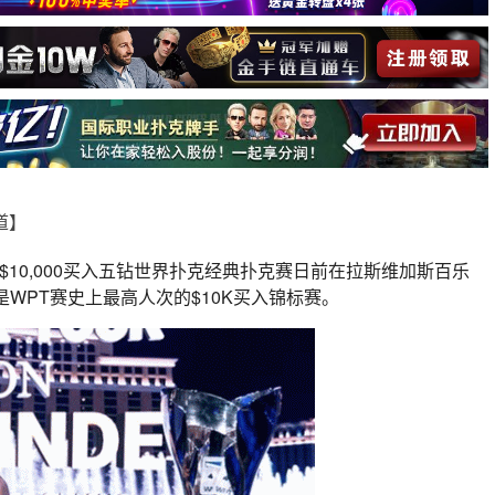
报道】
）$10,000买入五钻世界扑克经典扑克赛日前在拉斯维加斯百乐
是WPT赛史上最高人次的$10K买入锦标赛。