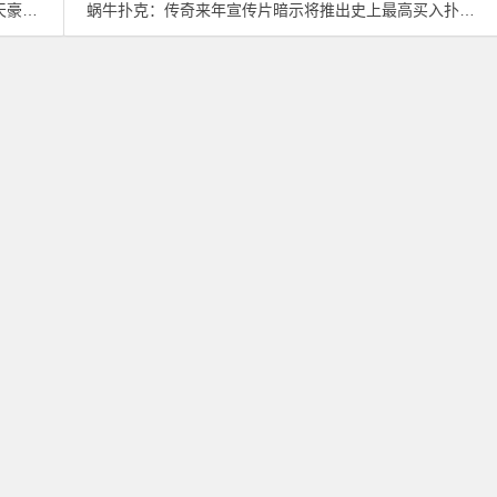
赛冠军
蜗牛扑克：传奇来年宣传片暗示将推出史上最高买入扑克赛