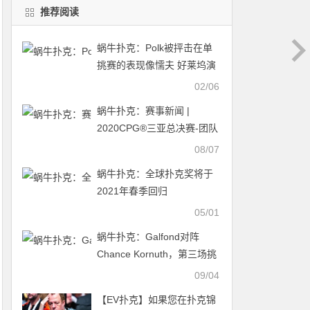
推荐阅读
蜗牛扑克：Polk被抨击在单
挑赛的表现像懦夫 好莱坞演
员加入慈善奉献自己绵薄之
02/06
力
蜗牛扑克：赛事新闻 |
2020CPG®三亚总决赛-团队
赛开始接受组队报名！
08/07
蜗牛扑克：全球扑克奖将于
2021年春季回归
05/01
蜗牛扑克：Galfond对阵
Chance Kornuth，第三场挑
战赛日期确定
09/04
【EV扑克】如果您在扑克锦