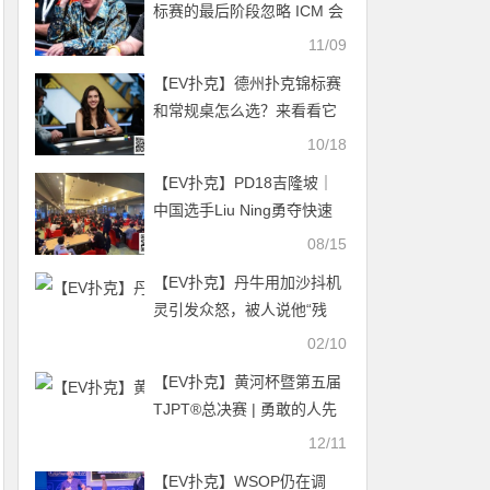
标赛的最后阶段忽略 ICM 会
发生什么？
11/09
【EV扑克】德州扑克锦标赛
和常规桌怎么选？来看看它
们的优缺点
10/18
【EV扑克】PD18吉隆坡｜
中国选手Liu Ning勇夺快速
赛冠军 RAO JIANHUI闯入超
08/15
级豪客赛FT
【EV扑克】丹牛用加沙抖机
灵引发众怒，被人说他“残
忍”“野兽”
02/10
【EV扑克】黄河杯暨第五届
TJPT®总决赛 | 勇敢的人先
享受世界！主赛B组168人参
12/11
赛54人晋级，苏思敏22.45
【EV扑克】WSOP仍在调