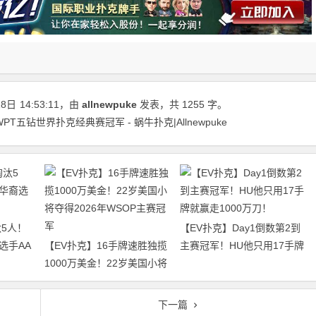
18日
14:53:11
，由
allnewpuke
发表，共 1255 字。
获WPT五钻世界扑克经典赛冠军 - 蜗牛扑克|Allnewpuke
5人！
【EV扑克】Day1倒数第2到
选手AA
【EV扑克】16手牌速胜独揽
主赛冠军！HU他只用17手牌
1000万美金！22岁美国小将
就赢走1000万刀！
夺得2026年WSOP主赛冠军
下一篇