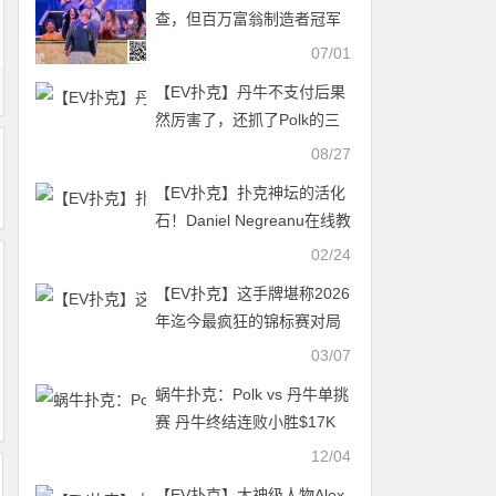
万领跑
查，但百万富翁制造者冠军
已经确保拿到100万美元的
07/01
竞赛奖金
【EV扑克】丹牛不支付后果
然厉害了，还抓了Polk的三
枪操作，这样单挑不赢才怪
08/27
【EV扑克】扑克神坛的活化
石！Daniel Negreanu在线教
学：从翻牌到河牌“思维碾
02/24
压”
【EV扑克】这手牌堪称2026
年迄今最疯狂的锦标赛对局
之一
03/07
蜗牛扑克：Polk vs 丹牛单挑
赛 丹牛终结连败小胜$17K
2020年扑克名人堂名单提名
12/04
【EV扑克】大神级人物Alex