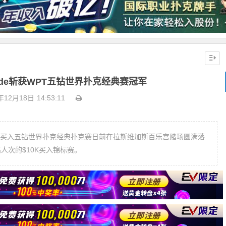
inde斩获WPT五钻世界扑克经典赛冠军
年12月18日
14:53:11
,000买入五钻世界扑克经典扑克赛日前在拉斯维加斯百乐宫赌场圆满落
人次的$10K买入锦标赛。