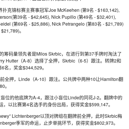
赛主赛事冠军Joe McKeehen (第9名 - $163,142), 
erson(第39名 - $42,645), Nick Pupillo (第49名 - $32,401), 
 Seidel (第69名 - $25,886), Nick Petrangelo (第83名 - $21,789)
$21,789)。
码量领先者是Milos Skrbic，在进行到第37手牌时淘汰了
 Hutter（A-8）选择了全押，Skrbic（6-5）跟注。转牌2和
6名，奖金$344,529。
翻牌前全押，Linde（A-10）跟注。公共牌中两种10让Hamilton翻
80。
于大盲位的他底牌为A-4，跟注小盲位Linde的同花J-2。翻牌中的
好运，以比赛第4名选手的身份出局，获得奖金$599,147。
hewy” Lichtenberger以顶对牌组在翻牌前全押，此时Skrbic梅
berger季军的命运，止步单挑环节，获得奖金$802,973。