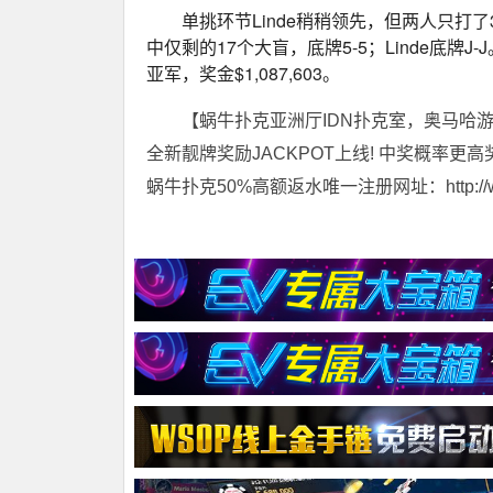
单挑环节Linde稍稍领先，但两人只打了
中仅剩的17个大盲，底牌5-5；Linde底牌J
亚军，奖金$1,087,603。
【蜗牛扑克亚洲厅IDN扑克室，奥马哈
全新靓牌奖励JACKPOT上线! 中奖概率更高
蜗牛扑克50%高额返水唯一注册网址：http://www.t