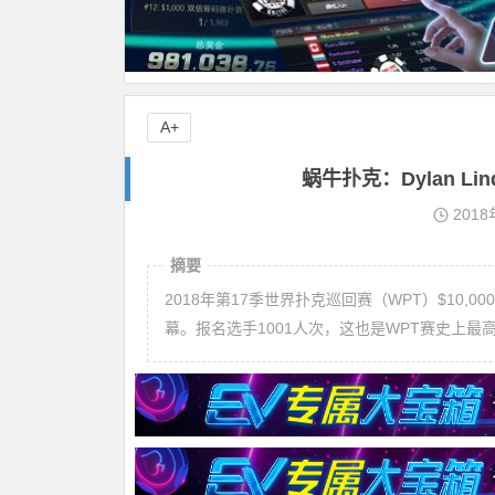
A+
蜗牛扑克：Dylan L
2018
摘要
2018年第17季世界扑克巡回赛（WPT）$10
幕。报名选手1001人次，这也是WPT赛史上最高