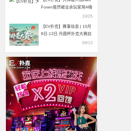
Foxen竟然被业余玩家用A嗨
成功诈唬弃掉两对
10/25
【EV扑克】赛事信息 | 10月
8日-13日 丹霞杯扑克大赛启
幕！解锁韶关美食美景，共
09/13
赴精彩之约！