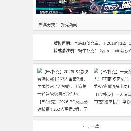
所属分类：
扑克新闻
版权声明：
本站原创文章，于2018年12月
转载请注明：
蜗牛扑克：Dylan Linde斩
【EV扑克】一天淘汰
【EV扑克】2026IPG总决赛
FT变“绞肉机”！华裔
选拔赛 | 263人围猎B组，吴
惨遭河杀出局！
武煌54.4万领跑，主赛第一
轮晋级版图再添40人
上一篇