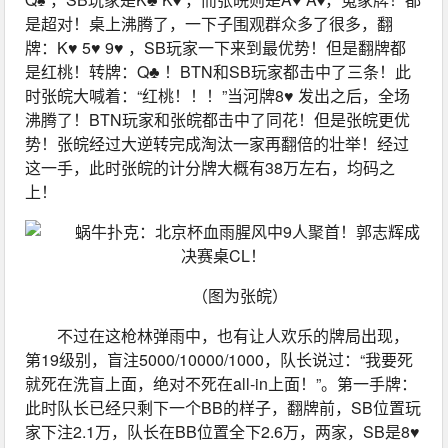
是超对！桌上沸腾了，一下子围观群众多了很多，翻
牌：K♥ 5♥ 9♥ ，SB玩家一下来到最优势！但是翻牌都
是红桃！转牌：Q♣ ！BTN和SB玩家都击中了三条！此
时张皖大喊着：“红桃！！！”当河牌8♥ 发出之后，全场
沸腾了！BTN玩家和张皖都击中了同花！但是张皖更优
势！张皖经过大逆转完成淘汰一家再翻倍的壮举！经过
这一手，此时张皖的计分牌大概有38万左右，均码之
上！
（图为张皖）
不过在这枪林弹雨中，也有让人欢乐的牌局出现，
第19级别，盲注5000/10000/1000，队长说过：“我要死
就死在洗盲上面，绝对不死在all-in上面！”。第一手牌：
此时队长已经只剩下一个BB的样子，翻牌前，SB位置玩
家下注2.1万，队长在BB位置全下2.6万，两家，SB是8♥ 