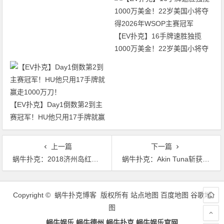
54.4万领跑，主赛第一轮晋级版
图再添40人
【EV扑克】16手牌速胜独揽
1000万美金！22岁美国小将夺
得2026年WSOP主赛冠军
【EV扑克】Day1倒数第2到主
赛冠军！HU他只用17手牌就赢
走1000万刀！
上一篇
下一篇
蜗牛扑克：2018济州岛红龙杯落幕中国玩家施岳春成功夺龙
蜗牛扑克：Akin Tuna斩获EPT布拉格站€10,300豪客冠军，入账€125,330！
文
章
Copyright © 蜗牛扑克博客 版权所有
站点地图
百度地图
谷歌地
导
图
航
蜗牛娱乐,蜗牛德州,蜗牛扑克,蜗牛娱乐官网