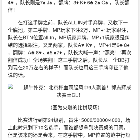
4♥ ，队长则是7♠ J♠ ，翻牌：3♦ K♦ 6♣ 2♠ Q♠ ，队长翻
倍！
在打这手牌之前，队长ALL-IN对手弃牌，又收下一
个底池，第二手牌：MP玩家下注2万，MP+1玩家跟注，
队长在BTN位置all-in，MP玩家弃牌，MP+1玩家很是纠
结的选择跟注，又是两家，队长A♥ K♥ ，MP+1是6♣ 8♠ 
，翻牌：A♣ 8♥ J ♠5 ♠7♦ ，队长大喊一声：“漂亮！”再次
翻倍成功！全场笑翻！这三手牌之后，队长从一个BB打
到现在20万左右的样子！而队长也用这三手牌印证了他
说的话。
（图为火爆的比拼现场）
比赛进行到第24级别，盲注15000/30000/4000，场
上此时只剩下10名选手，而谁都想拿到决赛桌的门票，
但是该来的还是会来，在这手牌中，MP位置的范中行短