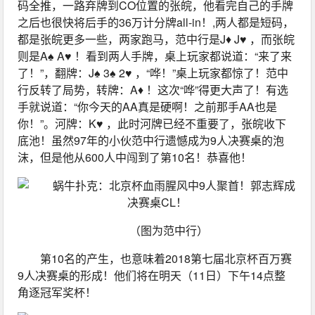
码全推，一路弃牌到CO位置的张皖，他看完自己的手牌
之后也很快将后手的36万计分牌all-in！,两人都是短码，
都是张皖更多一些，两家跑马，范中行是J♦ J♥ ，而张皖
则是A♠ A♥ ！看到两人手牌，桌上玩家都说道：“来了来
了！”，翻牌：J♠ 3♠ 2♥ ，“哗！”桌上玩家都惊了！范中
行反转了局势，转牌：A♦ ！这次“哗”得更大声了！有选
手就说道：“你今天的AA真是硬啊！之前那手AA也是
你！”。河牌：K♥ ，此时河牌已经不重要了，张皖收下
底池！虽然97年的小伙范中行遗憾成为9人决赛桌的泡
沫，但是他从600人中闯到了第10名！恭喜他！
（图为范中行）
第10名的产生，也意味着2018第七届北京杯百万赛
9人决赛桌的形成！他们将在明天（11日）下午14点整
角逐冠军奖杯！