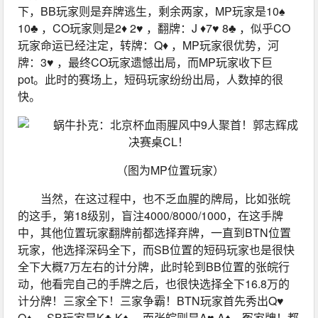
下，BB玩家则是弃牌逃生，剩余两家，MP玩家是10♠ 
10♣ ，CO玩家则是2♦ 2♥ ，翻牌：J ♦7♥ 8♣ ，似乎CO
玩家命运已经注定，转牌：Q♦ ，MP玩家很优势，河
牌：3♥ ，最终CO玩家遗憾出局，而MP玩家收下巨
pot。此时的赛场上，短码玩家纷纷出局，人数掉的很
快。
（图为MP位置玩家）
当然，在这过程中，也不乏血腥的牌局，比如张皖
的这手，第18级别，盲注4000/8000/1000，在这手牌
中，其他位置玩家翻牌前都选择弃牌，一直到BTN位置
玩家，他选择深码全下，而SB位置的短码玩家也是很快
全下大概7万左右的计分牌，此时轮到BB位置的张皖行
动，他看完自己的手牌之后，也很快选择全下16.8万的
计分牌！三家全下！三家争霸！BTN玩家首先秀出Q♥ 
Q♠ ，SB玩家是K♣ K♦ ，而张皖则是A♥ A♦，冤家牌！都