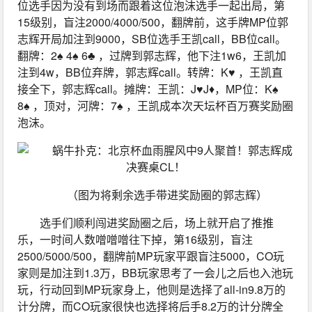
位选手因为没有到场而跟着这位泡沫选手一起出局，第
15级别，盲注2000/4000/500，翻牌前，这手牌MP位郭
志辉开局加注到9000，SB位选手王凯call，BB位call。
翻牌：2♠ 4♠ 6♣ ，过牌到郭志辉，他下注1w6，王凯加
注到4w，BB位弃牌，郭志辉call。转牌：K♥ ，王凯直
接全下，郭志辉call。摊牌：王凯：J♥J♦，MP位：K♠ 
8♠ ，顶对，河牌：7♠ ，王凯成本次天坛杯百万赛奖励圈
泡沫。
（图为将剩余选手带进奖励圈的郭志辉）
选手们顺利闯进奖励圈之后，场上就开启了推推
乐，一时间人数噌噌噌往下掉，第16级别，盲注
2500/5000/500，翻牌前MP玩家平跟盲注5000，CO玩
家则是加注到1.3万，BB玩家思考了一会儿之后也入池玩
玩，行动回到MP玩家身上，他则是选择了all-in9.8万的
计分牌，而CO玩家很快也选择将后手8.2万的计分牌全