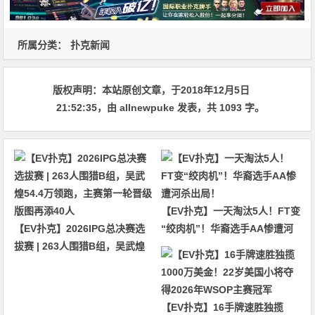
所属分类：
扑克新闻
版权声明：
本站原创文章，于2018年12月5日
21:52:35
，由
allnewpuke
发表，共 1093 字。
【EV扑克】一天淘汰5人！FT变
【EV扑克】2026IPG总决赛选
“绞肉机”！华裔选手AA惨遭河
拔赛 | 263人围猎B组，吴武煌
杀出局！
54.4万领跑，主赛第一轮晋级版
图再添40人
【EV扑克】16手牌速胜独揽