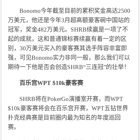
Bonomo今年截至目前的累积奖金高达
2500
万美元
，他还是今年
3月超高额豪客碗中国站的
冠军
，奖金
482万美元
。
SHRB续
赢是一项了不
起的成就
，这和普通锦标赛续赢有着一定的区
别，
30万美元买入的豪客赛其选手阵容非富即
强
，可见
Bonomo实力非同一般，那么我们可以
期待一下他是否会创造SHRB“三连冠”的壮举！
百乐宫
WPT $10k豪客赛
SHRB将在PokerGo演播室开赛，而WPT
$10k豪客赛将会在百乐宫开赛，WPT五钻世界
扑克经典赛是目前圈内最为知名的年度巡回
赛。