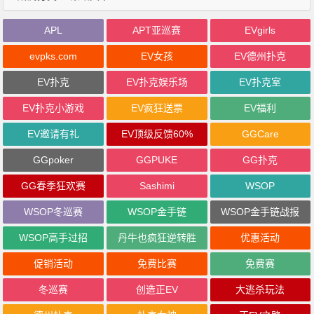
APL
APT亚巡赛
EVgirls
evpks.com
EV女孩
EV德州扑克
EV扑克
EV扑克娱乐场
EV扑克室
EV扑克小游戏
EV疯狂送票
EV福利
EV邀请有礼
EV顶级反馈60%
GGCare
GGpoker
GGPUKE
GG扑克
GG春季狂欢赛
Sashimi
WSOP
WSOP冬巡赛
WSOP金手链
WSOP金手链战报
WSOP高手过招
丹牛也疯狂逆转胜
优惠活动
促销活动
免费比赛
免费赛
冬巡赛
创造正EV
大逃杀玩法