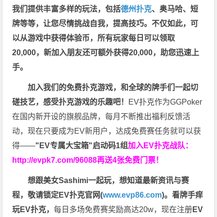
我们提供丰富多样的玩法，包括
德州扑克
、奥马哈、短
牌等等，让您尽情挑战自我，提高技巧。不仅如此，
可
以从游戏中获得体验币，所有玩家每日可以领取
20,000，新加入朋友还可额外获得20,000，助您迅速上
手。
加入我们的免费扑克游戏，和全球的牌手们一起切
磋技艺，感受扑克游戏的乐趣吧！
EV扑克作为GGPoker
在国内新开设的旗舰品牌，每月不断推出福利反馈活
动，现在只要成为EV新用户，达成免费赛任务就可以获
得——
"EV专属大宝箱"启动码1组
加入EV扑克战队：
http://evpk7.com/96088
再送4张免费门票！
想跟美女Sashimi一起玩，
想知道最新资讯与赛
程，
敬请锁定EV扑克官网(
www.evp86.com
)。
看牌手痒
玩EV扑克，
每日多场免费赛奖励高达20w，现在注册
EV