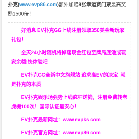
扑克(
www.evp86.com
)
额外加赠
8张幸运赛门票
最高奖
励1500倍！
好消息 EV扑克GG上线注册领取350美金新玩家
礼包！
全天24小时随机将掉落现金红包至牌局底池或玩
家余额!快体验吧
EV扑克GG
全新中文旗舰站
追求高EV
的决定
就
是扑克的本质
EV扑克娱乐场强势上线疯狂送钱，注册免费转老
虎機100次！国际认证最安心！
EV扑克最新网址：
www.evpks.com
EV扑克官方网址：
www.evp86.com