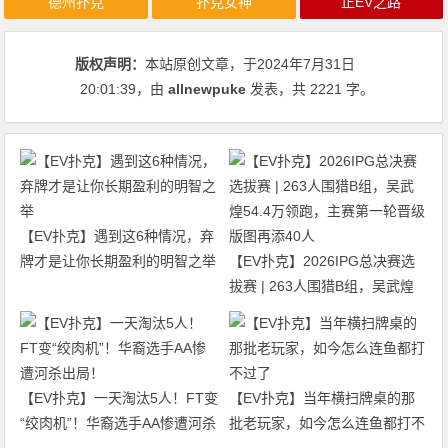
德州扑克
扑克女神
正EV之路
版权声明：
本站原创文章，于2024年7月31日
20:01:39
，由
allnewpuke
发表，共 2221 字。
【EV扑克】遇到这6种情况，弃
牌才是让你长期盈利的明智之举
【EV扑克】2026IPG总决赛选
拔赛 | 263人围猎B组，吴武煌
54.4万领跑，主赛第一轮晋级版
图再添40人
【EV扑克】一天淘汰5人！FT变
【EV扑克】当年横扫牌桌的那
“绞肉机”！华裔选手AA惨遭河杀
批老玩家，如今怎么连鱼都打不
出局！
过了