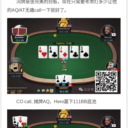
河牌是张完美的白板，现在只需要考虑打多少让他
的AQ/AT无痛call一下就好了。
CO call, 摊牌AQ，Hero赢下111BB底池