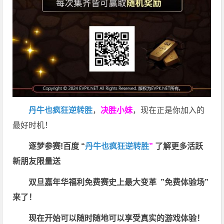
丹牛也疯狂逆转胜
，
决胜小妹
，现在正是你加入的
最好时机！
逐梦参赛!百度 “
丹牛也疯狂逆转胜
”
了解更多
活跃
新朋友限量送
双旦嘉年华福利
免费赛史上最大变革
”免费体验场”
来了！
现在开始可以随时随地可以享受真实的游戏体验！