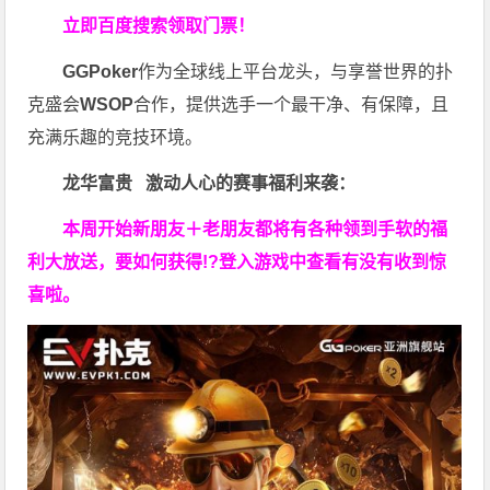
立即百度搜索领取门票！
GGPoker
作为全球线上平台龙头，与享誉世界的扑
克盛会
WSOP
合作，提供选手一个最干净、有保障，且
充满乐趣的竞技环境。
龙华富贵 激动人心的赛事福利来袭：
本周开始新朋友＋老朋友都将有各种领到手软的福
利大放送，要如何获得!?登入游戏中查看有没有收到惊
喜啦。