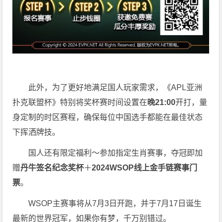
此外，为了更好地满足国人玩家需求，《APL亚洲
扑克联盟杯》特别将奖杯赛时间设置在
晚21:00
开打，量
身定制的时区赛程，确保每位中国选手都能在最佳状态
下挥洒牌技。
国人还有限定福利～参加指定生肖赛事，夺冠即加
赠
丹牛签名纪念奖杯
＋
2024WSOP线上金手链赛事门
票
。
WSOP主赛事将从7月3日开跑，并于7月17日诞生
最新的世界冠军，如果你有梦，千万别错过。