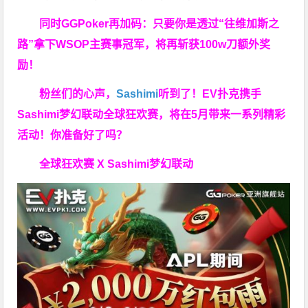
同时GGPoker再加码：只要你是透过“往维加斯之
路”拿下WSOP主赛事冠军，将再斩获
100w刀
额外奖
励！
粉丝们的心声，
Sashimi
听到了！EV扑克携手
Sashimi梦幻联动全球狂欢赛，将在5月带来一系列精彩
活动！你准备好了吗？
全球狂欢赛 X Sashimi梦幻联动