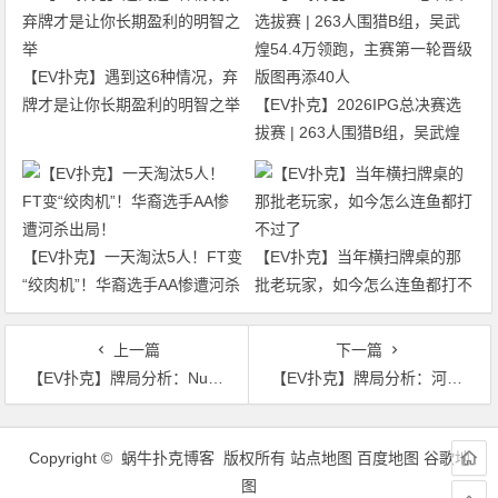
【EV扑克】遇到这6种情况，弃
牌才是让你长期盈利的明智之举
【EV扑克】2026IPG总决赛选
拔赛 | 263人围猎B组，吴武煌
54.4万领跑，主赛第一轮晋级版
图再添40人
【EV扑克】一天淘汰5人！FT变
【EV扑克】当年横扫牌桌的那
“绞肉机”！华裔选手AA惨遭河杀
批老玩家，如今怎么连鱼都打不
出局！
过了
上一篇
下一篇
【EV扑克】牌局分析：Nuts不一定河牌非要推allin
【EV扑克】牌局分析：河牌应该打阻止注
文
章
Copyright © 蜗牛扑克博客 版权所有
站点地图
百度地图
谷歌地
导
图