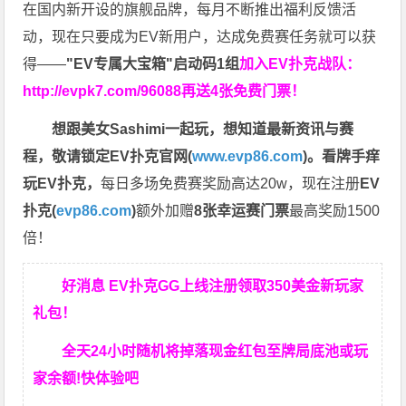
在国内新开设的旗舰品牌，每月不断推出福利反馈活
动，现在只要成为EV新用户，达成免费赛任务就可以获
得——
"EV专属大宝箱"启动码1组
加入EV扑克战队：
http://evpk7.com/96088
再送4张免费门票！
想跟美女Sashimi一起玩，
想知道最新资讯与赛
程，
敬请锁定EV扑克官网(
www.evp86.com
)。
看牌手痒
玩EV扑克，
每日多场免费赛奖励高达20w，现在注册
EV
扑克(
evp86.com
)
额外加赠
8张幸运赛门票
最高奖励1500
倍！
好消息 EV扑克GG上线注册领取350美金新玩家
礼包！
全天24小时随机将掉落现金红包至牌局底池或玩
家余额!快体验吧