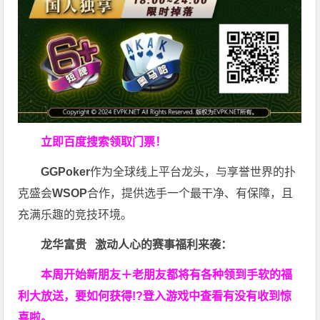
立即百度搜索领取门票！
GGPoker
作为全球线上平台龙头，与享誉世界的扑
克盛会
WSOP
合作，提供选手一个最干净、有保障，且
充满乐趣的竞技环境。
龙华富贵 激动人心的赛事福利来袭：
本周开始新朋友＋老朋友都将有各种领到手软的福
利大放送，要如何获得!?登入游戏中查看有没有收到惊
喜啦。