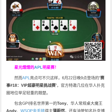
星光熠熠的
APL
明星赛！
然而
APL
亮点可不只这样，6月22日晚9点登场的“
赛
事#18：VIP超豪明星挑战赛
”，官方特邀几位在华人扑克
圈地位举足轻重的翘楚。
包含GPI排名世界第一的
Tony
、华人常规桌大魔王
Andy
、
WSOP金手链
得主
蒲蔚然
，还有油管知名扑克博