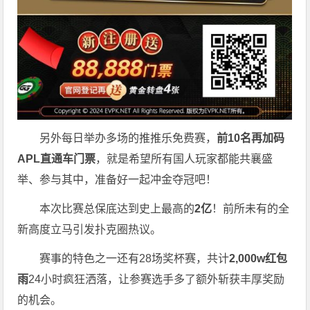
另外每日举办多场的推推乐免费赛，
前10名再加码
APL直通车门票
，就是希望所有国人玩家都能共襄盛
举、参与其中，准备好一起冲金夺冠吧！
本次比赛总保底达到史上最高的
2亿
！前所未有的全
新高度立马引发扑克圈热议。
赛事的特色之一还有28场奖杯赛，共计
2,000w红包
雨
24小时疯狂洒落，让参赛选手多了额外斩获丰厚奖励
的机会。