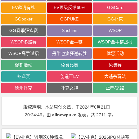
EV邀请有礼
EV顶级反馈60%
GGCare
GGpoker
GGPUKE
GG扑克
GG春季狂欢赛
Sashimi
WSOP
WSOP冬巡赛
WSOP金手链
WSOP金手链战报
WSOP高手过招
丹牛也疯狂逆转胜
优惠活动
促销活动
免费比赛
免费赛
冬巡赛
创造正EV
大逃杀玩法
德州扑克
扑克女神
正EV之路
版权声明：
本站原创文章，于2024年6月21日
20:24:46
，由
allnewpuke
发表，共 2711 字。