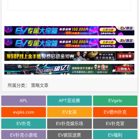
所属分类：
策略文章
APL
APT亚巡赛
EVgirls
evpks.com
EV女孩
EV德州扑克
EV扑克
EV扑克娱乐场
EV扑克室
EV扑克小游戏
EV疯狂送票
EV福利