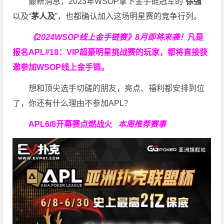
最新消息，2023年WSOP拿下金手链冠军的“
徐强
”
以及“
茅人及
”，也都确认加入这场明星赛的竞争行列。
《2024WSOP线上金手链赛》8月即将来袭！
凡是
报名APL#18：VIP超豪明星挑战赛的玩家，都将直接获
邀参加WSOP线上金手链。
想和顶尖选手切磋的朋友，亮点、福利都安排到位
了，你还有什么理由不参加APL？
APL
6/8开幕赛点燃战火
本周推荐赛事