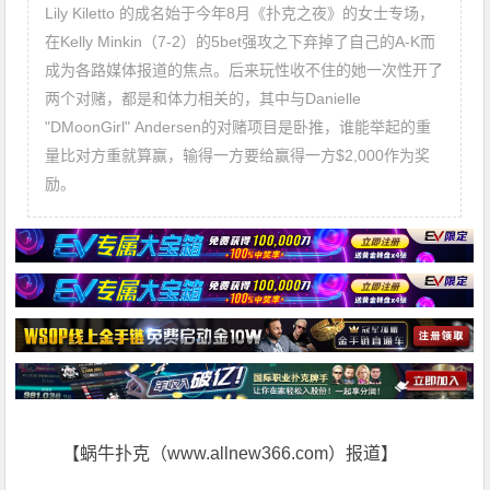
Lily Kiletto 的成名始于今年8月《扑克之夜》的女士专场，
在Kelly Minkin（7-2）的5bet强攻之下弃掉了自己的A-K而
成为各路媒体报道的焦点。后来玩性收不住的她一次性开了
两个对赌，都是和体力相关的，其中与Danielle
"DMoonGirl" Andersen的对赌项目是卧推，谁能举起的重
量比对方重就算赢，输得一方要给赢得一方$2,000作为奖
励。
【蜗牛扑克（www.allnew366.com）报道】