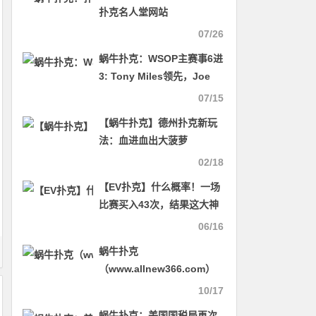
扑克名人堂网站
07/26
蜗牛扑克：WSOP主赛事6进
3: Tony Miles领先，Joe
Cada无缘双冠
07/15
【蜗牛扑克】德州扑克新玩
法：血进血出大菠萝
02/18
【EV扑克】什么概率！一场
比赛买入43次，结果这大神
竟然连奖励圈都没进
06/16
蜗牛扑克
（www.allnew366.com）
网站临时维护中
10/17
蜗牛扑克：​美国国税局再次