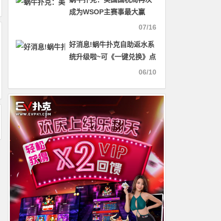
成为WSOP主赛事最大赢
家！
07/16
好消息!蜗牛扑克自助返水系
统升级啦~可《一键兑换》点
击内容领取门票。
06/10