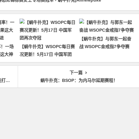
a取得悉尼锦标赛女士专场赛冠军 - 蜗牛扑克|Allnewpuke
【蜗牛扑克】与郭东一起奋
率！一场
【蜗牛扑克】WSOPC每日赛
战 WSOPC金戒指7争夺赛
果这大神
况更新！5月17日 中国军团
再次夺冠
下一篇
网！
蜗牛扑克：BSOP：为内马尔延期赛程！