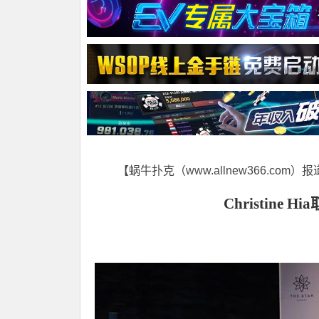
【蜗牛扑克（www.allnew366.com）
Christine Hia