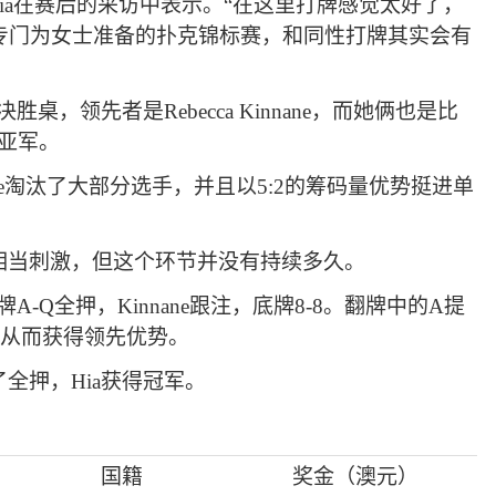
Hia在赛后的采访中表示。“在这里打牌感觉太好了，
专门为女士准备的扑克锦标赛，和同性打牌其实会有
，领先者是Rebecca Kinnane，而她俩也是比
赛亚军。
ne淘汰了大部分选手，并且以5:2的筹码量优势挺进单
相当刺激，但这个环节并没有持续多久。
A-Q全押，Kinnane跟注，底牌8-8。翻牌中的A提
收池从而获得领先优势。
全押，Hia获得冠军。
国籍
奖金（澳元）