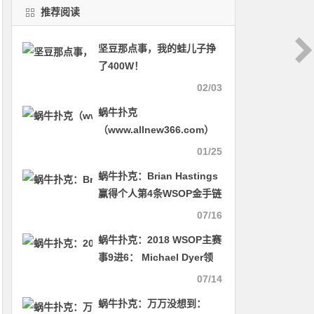
推荐阅读
坚豆那点事，我的蛙儿子挣
了400W！
02/03
蜗牛扑克
（www.allnew366.com）
积分统计时间调整
01/25
蜗牛扑克：Brian Hastings
赢得个人第4条WSOP金手链
07/16
蜗牛扑克：2018 WSOP主赛
事9进6： Michael Dyer领
跑全局
07/14
蜗牛扑克：万万没想到：