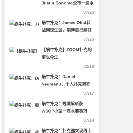
Justin Bonomo公布一滴水
与Fedor Holz协议分钱
07/25
蜗牛扑克：James Obst转
战网球生涯，期待自己能打
温网！
07/25
【蜗牛扑克】ZOOM扑克的
前世今生
02/18
蜗牛扑克：Daniel
Negreanu：个人扑克累积
收入超过1亿美元是有可能的
07/17
蜗牛扑克：魏国梁斩获
WSOP小型一滴水赛事冠
军！
07/14
蜗牛扑克：扑克圈突现线上