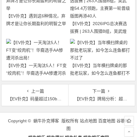
【EV扑克】遇到这6种情况，弃
牌才是让你长期盈利的明智之举
【EV扑克】2026IPG总决赛选
拔赛 | 263人围猎B组，吴武煌
54.4万领跑，主赛第一轮晋级版
图再添40人
【EV扑克】一天淘汰5人！FT变
【EV扑克】当年横扫牌桌的那
“绞肉机”！华裔选手AA惨遭河杀
批老玩家，如今怎么连鱼都打不
出局！
过了
上一篇
下一篇
【EV扑克】码量超过150bb时偶尔可以考虑用AA和KK平跟3-bet
【EV扑克】牌局分析：超级冤家牌！这河牌也太恶心人了……
文
章
Copyright © 蜗牛扑克博客 版权所有
站点地图
百度地图
谷歌地
导
图
航