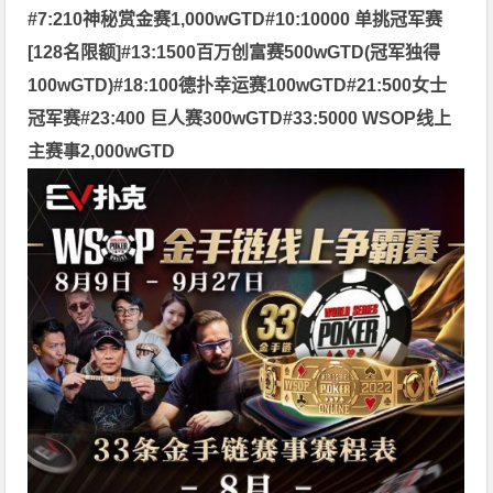
#7:210神秘赏金赛1,000wGTD
#10:10000 单挑冠军赛
[128名限额]
#13:1500百万创富赛500wGTD(冠军独得
100wGTD)
#18:100德扑幸运赛100wGTD
#21:500女士
冠军赛
#23:400 巨人赛300wGTD
#33:5000 WSOP线上
主赛事2,000wGTD