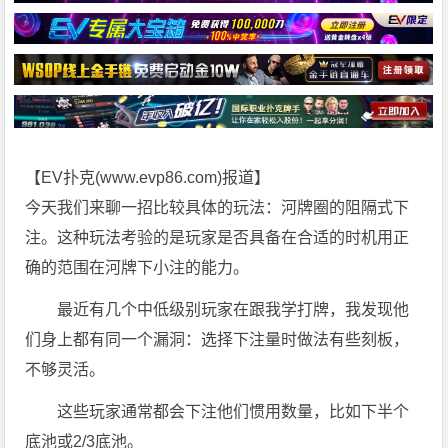
【EV扑克(
www.evp86.com
)报道】
今天我们来聊一招比较具体的玩法：河牌圈的阻隔式下
注。这种玩法考验的是玩家是否具备在合适的时机用正
确的范围在河牌下小注的能力。
最近有几个中低级别玩家在跟我学打牌，我发现他
们身上都有同一个漏洞：选择下注量时做法有些刻板，
不够灵活。
这些玩家通常都会下注他们惯用数量，比如下半个
底池或2/3底池。