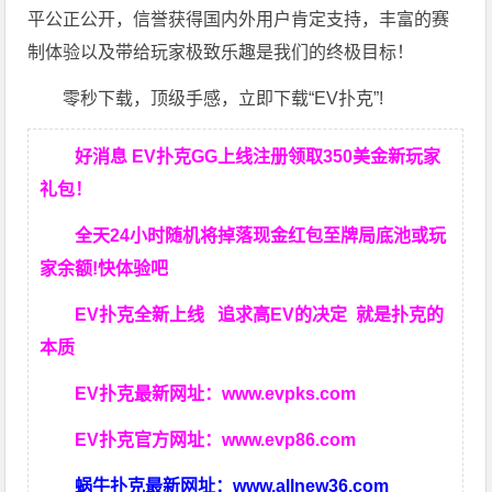
平公正公开，信誉获得国内外用户肯定支持，丰富的赛
制体验以及带给玩家极致乐趣是我们的终极目标！
零秒下载，顶级手感，立即下载“EV扑克”!
好消息 EV扑克GG上线注册领取350美金新玩家
礼包！
全天24小时随机将掉落现金红包至牌局底池或玩
家余额!快体验吧
EV扑克全新上线 追求高EV
的决定
就是扑克的
本质
EV扑克最新网址：
www.evpks.com
EV扑克官方网址：
www.evp86.com
蜗牛扑克最新网址：
www.allnew36.com