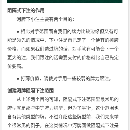
阻隔式下注的作用
河牌下小注主要有两个目的：
● 相比对手范围而言我们的牌力比较边缘但又有可
能是领先的情况中，下小注是自己定了一个便宜的摊牌
价格，而如果我们选过牌的话，对手就有可能会下一个
更大的注，我们跟注的话需要支付的价格就比自己先定
价要高。
● 打薄价值，诱使对手用一些较弱的牌力跟注。
创建河牌阻隔下注范围
从上述两个目的可知，阻隔式下注范围里最常见的
牌型就是那些中等牌力牌型，但为了平衡，这个范围也
含有其他类型的牌，不过介绍这些牌型前，我们先来举
个很常见的例子，在这类情况中河牌圈做阻隔式下注是