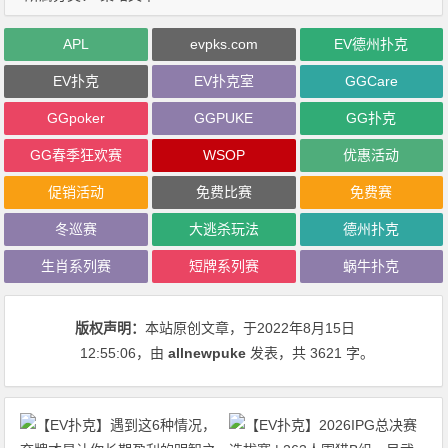
APL
evpks.com
EV德州扑克
EV扑克
EV扑克室
GGCare
GGpoker
GGPUKE
GG扑克
GG春季狂欢赛
WSOP
优惠活动
促销活动
免费比赛
免费赛
冬巡赛
大逃杀玩法
德州扑克
生肖系列赛
短牌系列赛
蜗牛扑克
版权声明：
本站原创文章，于2022年8月15日
12:55:06
，由
allnewpuke
发表，共 3621 字。