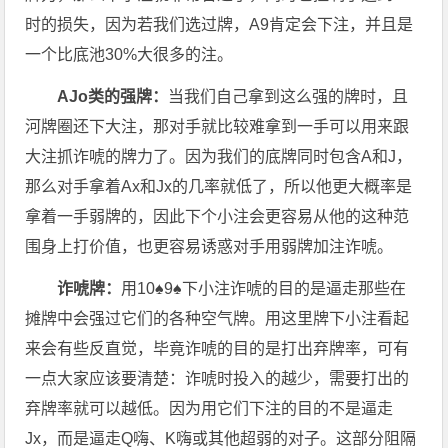
时的损失，因为若我们选过牌，A9肯定会下注，并且是
一个比底池30%大很多的注。
AJo类的强牌：
当我们自己拿到这么强的牌时，且
河牌圈还下大注，那对手就比较难拿到一手可以用来跟
大注抓诈唬的牌力了。因为我们的底牌同时包含A和J，
那么对手拿着Ax和Jx的几率就低了，所以他更大概率是
拿着一手弱牌的，因此下个小注会更容易从他的这种范
围身上打价值，也更容易诱惑对手用弱牌加注诈唬。
诈唬牌：
用10♠9♠下小注诈唬的目的是逼走那些在
摊牌中会强过它们的各种空气牌。用这里牌下小注看起
来会有些反直觉，毕竟诈唬的目的是打出弃牌率，可有
一点大家应该要清楚：诈唬时投入的越少，需要打出的
弃牌率就可以越低。因为用它们下注的目的不是逼走
Jx，而是逼走Q嗨、K嗨或其他超弱的对子。这部分阻隔