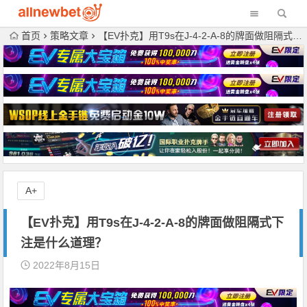
首页
策略文章
【EV扑克】用T9s在J-4-2-A-8的牌面做阻隔式下注是什么道理？
A+
【EV扑克】用T9s在J-4-2-A-8的牌面做阻隔式下
注是什么道理？
2022年8月15日