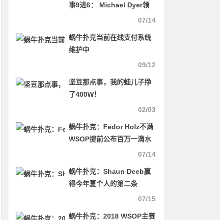
事9进6： Michael Dyer领
跑全局
07/14
蜗牛扑克当前在线支付系统
维护中
09/12
坚豆那点事，我的蛙儿子挣
了400W！
02/03
蜗牛扑克：Fedor Holz不满
WSOP提前公布百万一滴水
报名名单
07/14
蜗牛扑克：Shaun Deeb赢
得今年夏个人的第二条
WSOP金手链
07/15
蜗牛扑克：2018 WSOP主赛