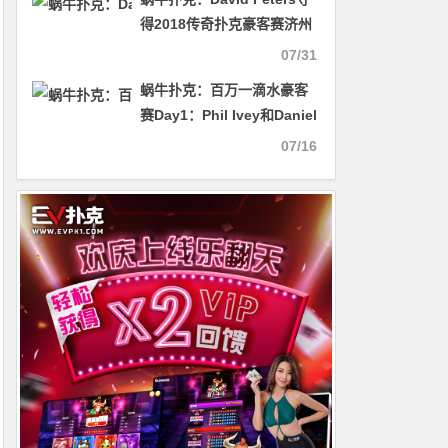
得2018传奇扑克豪客赛济州
站冠军
07/31
蜗牛扑克：百万一滴水豪客
赛Day1：Phil Ivey和Daniel
Negreanu强势晋级！
07/16