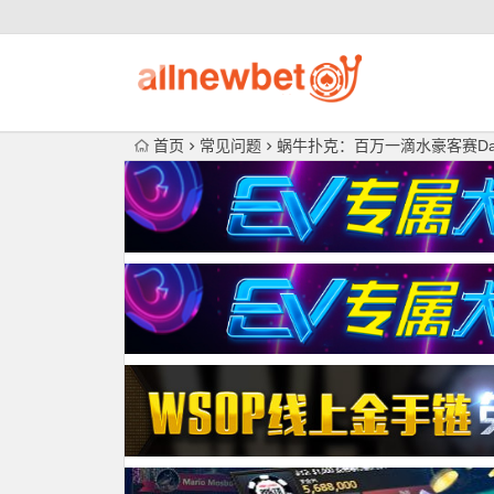
首页
常见问题
蜗牛扑克：百万一滴水豪客赛Day1：P