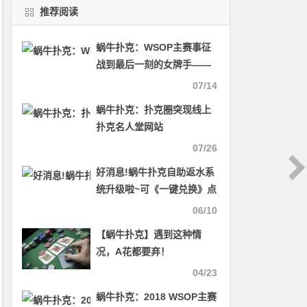
推荐阅读
蜗牛扑克：WSOP主赛事征
战到最后一刻的女牌手——
Kelly Minkin
07/14
蜗牛扑克：扑克圈突现线上
扑克名人堂网站
07/26
好消息!蜗牛扑克自助返水系
统升级啦~可《一键兑换》点
击内容领取门票。
06/10
【蜗牛扑克】遇到这种情
况，A花都要弃！
04/23
蜗牛扑克：2018 WSOP主赛