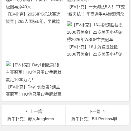
【EV扑克】一天淘汰5人！FT变
【EV扑克】2026IPG总决赛选
“绞肉机”！华裔选手AA惨遭河杀
拔赛 | 263人围猎B组，吴武煌
出局！
54.4万领跑，主赛第一轮晋级版
图再添40人
【EV扑克】16手牌速胜独揽
1000万美金！22岁美国小将夺
得2026年WSOP主赛冠军
【EV扑克】Day1倒数第2到主
赛冠军！HU他只用17手牌就赢
走1000万刀！
上一篇
下一篇
蜗牛扑克：野人Jungleman称和毒王的挑战赛有望近期结束 Brilll向Mike Postle索赔近7.9万美元法律费用
蜗牛扑克：Bill Perkins与Landon Tice为两人间的单挑赛再添奖励 丹牛指出Phil Hellmuth存在的漏洞