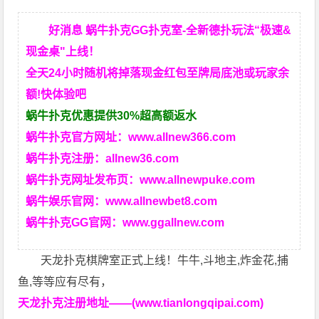
好消息 蜗牛扑克GG扑克室-全新德扑玩法“极速&
现金桌"上线！
全天24小时随机将掉落现金红包至牌局底池或玩家余
额!快体验吧
蜗牛扑克优惠提供30%超高额返水
蜗牛扑克官方网址：
www.allnew366.com
蜗牛扑克注册：
allnew36.com
蜗牛扑克网址发布页：
www.allnewpuke.com
蜗牛娱乐官网：
www.allnewbet8.com
蜗牛扑克GG官网：
www.ggallnew.com
天龙扑克棋牌室正式上线！牛牛,斗地主,炸金花,捕
鱼,等等应有尽有，
天龙扑克注册地址——(www.tianlongqipai.com)