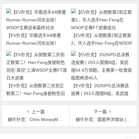
【EV扑克】华裔选手AA惨遭
【EV扑克】从倒数第2到正数第
Runner-Runner河杀出局！
2，华人选手Han Feng在WSOP
WSOP主赛迎来最终对决
主赛FT逆袭成功
【EV扑克】从倒数第二杀到正
【EV扑克】2026IPG总决赛选
数第二！Han Feng身披粉色羽
拔赛 | 263人围猎B组，吴武煌
毛“真空”上演WSOP主赛FT首日
54.4万领跑，主赛第一轮晋级版
大逆袭
图再添40人
上一篇
下一篇
蜗牛扑克：Chris MoneyMaker与Tom Wheaton合作后能否给扑克界带来繁荣
蜗牛扑克：国家杯济南站 | 决赛桌诞生，谁能夺得头筹，我们拭目以待！
文