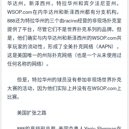
华达州，新泽西州，特拉华州和宾夕法尼亚州。
WSOP.com在内华达州和新泽西州都有分支机构。
888还为特拉华州的三个由racino经营的非现场扑克室
提供了平台，尽管它们不是世界扑克系列的品牌。但
是，他们确实与内华达州和新泽西州的WSOP.com共
享玩家的流动性，形成了全美扑克网络（AAPN），
这是美国唯一的州际扑克网络（也是一个从未使用过
任何名称的网络）。
但是，特拉华州的球员没有参加非现场世界扑克
大赛的活动，因为他们实际上并没有在WSOP.com上
比赛。
美国扩张之路
888的高级副总裁–美国负责人Yaniv Sherman在