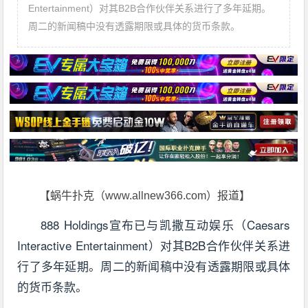
Entertainment）对其B2B合作伙伴关系进行了多年延期。
周二的新闻稿中没有透露期限或具体的货币条款。
【蜗牛扑克（www.allnew366.com）报道】
888 Holdings宣布已与凯撒互动娱乐（Caesars
Interactive Entertainment）对其B2B合作伙伴关系进
行了多年延期。周二的新闻稿中没有透露期限或具体
的货币条款。