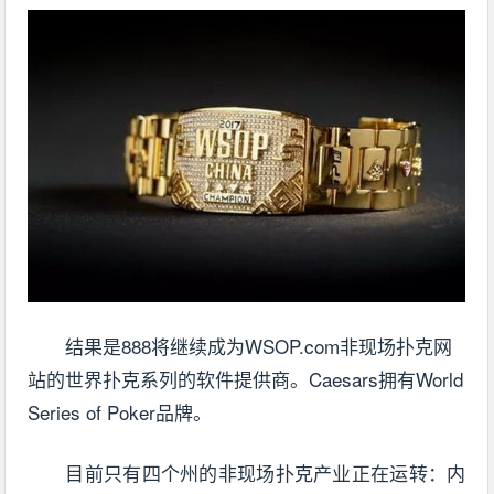
结果是888将继续成为WSOP.com非现场扑克网
站的世界扑克系列的软件提供商。Caesars拥有World
Series of Poker品牌。
目前只有四个州的非现场扑克产业正在运转：内