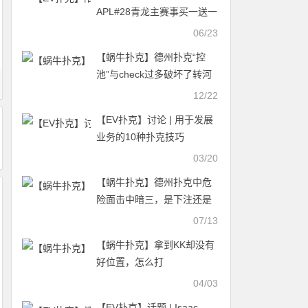
APL#28青龙主赛事买一送一
06/23
【蜗牛扑克】德州扑克“控
池”与check过多破坏了转河
圈的盈利策略
12/22
【EV扑克】讨论 | 用于发展
业务的10种扑克技巧
03/20
【蜗牛扑克】德州扑克中危
险面击中暗三，是下注还是
过牌？
07/13
【蜗牛扑克】拿到KK却没有
好位置，怎么打
04/03
【EV扑克】话题 | Isaac