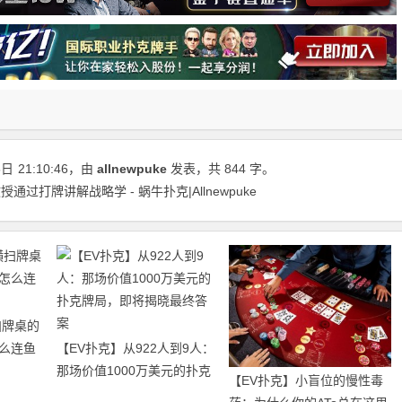
5日
21:10:46
，由
allnewpuke
发表，共 844 字。
过打牌讲解战略学 - 蜗牛扑克|Allnewpuke
扫牌桌的
么连鱼
【EV扑克】从922人到9人：
那场价值1000万美元的扑克
【EV扑克】小盲位的慢性毒
牌局，即将揭晓最终答案