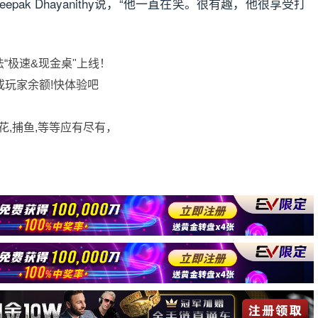
，Deepak Dhayanithy说，“他一直在笑。很有趣，他很享受打
法“极速&现金桌"上线！
或玩家余额!快体验吧
花,捕鱼,等等应有尽有，