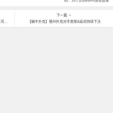
药：为什么你的ATo总在这里
输钱？
下一篇
诈唬
【蜗牛扑克】德州扑克对手类型&延迟持续下注