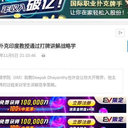
扑克印度教授通过打牌讲解战略学
0年11月5日
21:10:46
IIM）助教Deepak Dhayanithy也许会让你大开眼界，他主
牌的过程来对学生讲解竞争策略。